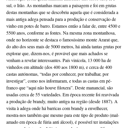
sul, o Irão. As montanhas marcam a paisagem e foi em grutas
destas montanhas que se descobriu aquela que é considerada a
mais antiga adega pensada para a produção e conservação de
vinho em potes de barro. Estamos então a falar de, entre 4500 e
5500 anos, conforme as fontes. Na mesma zona montanhosa,
onde no horizonte se destaca o famosíssimo monte Ararat que,
do alto dos seus mais de 5000 metros, há ainda tantas grutas por
explorar que, dizem-nos, é provável que mais achados se
venham a revelar interessantes. País vinícola, 13 000 ha de
vinhedos em altitude (dos 400 aos 1800 m), e cerca de 400
castas autónomas, “todas por conhecer, por trabalhar, por
investigar”, como nos informaram, e todas as castas em pé-
franco que “aqui não houve filoxera”. Deste manancial, são
usadas cerca de 55 variedades. Em época recente foi reavivada
a produção de brandy, muito antiga na região (desde 1887). A
visita à adega onde há barricas com brandy a envelhecer,
mostra-nos também que mesmo para este tipo de produto (mal-
amado em época de fúria anti álcool), é possível ter instalações