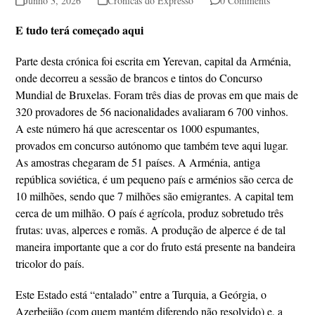
Junho 3, 2026
Crónicas do Expresso
0 Comments
E tudo terá começado aqui
Parte desta crónica foi escrita em Yerevan, capital da Arménia,
onde decorreu a sessão de brancos e tintos do Concurso
Mundial de Bruxelas. Foram três dias de provas em que mais de
320 provadores de 56 nacionalidades avaliaram 6 700 vinhos.
A este número há que acrescentar os 1000 espumantes,
provados em concurso autónomo que também teve aqui lugar.
As amostras chegaram de 51 países. A Arménia, antiga
república soviética, é um pequeno país e arménios são cerca de
10 milhões, sendo que 7 milhões são emigrantes. A capital tem
cerca de um milhão. O país é agrícola, produz sobretudo três
frutas: uvas, alperces e romãs. A produção de alperce é de tal
maneira importante que a cor do fruto está presente na bandeira
tricolor do país.
Este Estado está “entalado” entre a Turquia, a Geórgia, o
Azerbeijão (com quem mantém diferendo não resolvido) e, a