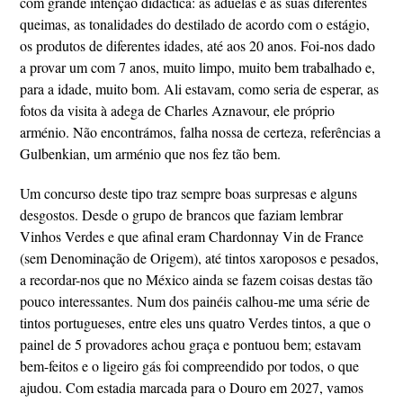
com grande intenção didáctica: as aduelas e as suas diferentes
queimas, as tonalidades do destilado de acordo com o estágio,
os produtos de diferentes idades, até aos 20 anos. Foi-nos dado
a provar um com 7 anos, muito limpo, muito bem trabalhado e,
para a idade, muito bom. Ali estavam, como seria de esperar, as
fotos da visita à adega de Charles Aznavour, ele próprio
arménio. Não encontrámos, falha nossa de certeza, referências a
Gulbenkian, um arménio que nos fez tão bem.
Um concurso deste tipo traz sempre boas surpresas e alguns
desgostos. Desde o grupo de brancos que faziam lembrar
Vinhos Verdes e que afinal eram Chardonnay Vin de France
(sem Denominação de Origem), até tintos xaroposos e pesados,
a recordar-nos que no México ainda se fazem coisas destas tão
pouco interessantes. Num dos painéis calhou-me uma série de
tintos portugueses, entre eles uns quatro Verdes tintos, a que o
painel de 5 provadores achou graça e pontuou bem; estavam
bem-feitos e o ligeiro gás foi compreendido por todos, o que
ajudou. Com estadia marcada para o Douro em 2027, vamos