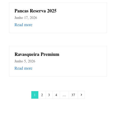
Pancas Reserva 2025
Junho 17, 2026
Read more
Ravasqueira Premium
Junho 5, 2026
Read more
Page
Page
Page
Page
Page
Next
1
2
3
4
…
37