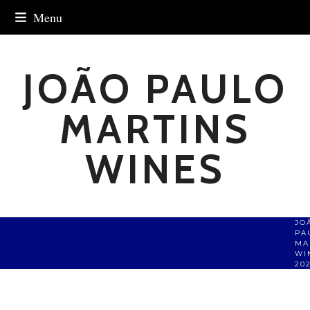
Skip
Menu
to
content
JOÃO PAULO
MARTINS
WINES
JO
PA
MA
WI
20