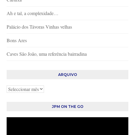
Ah e tal, a complexidade…
Palácio dos Távoras Vinhas velhas
Bons Ares
Caves São João, uma referência bairradina
ARQUIVO
Arquivo
JPM ON THE GO
Reprodutor
de
vídeo