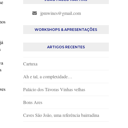
se
jpmwines@gmail.com
hos
WORKSHOPS & APRESENTAÇÕES
já
ARTIGOS RECENTES
a
va
Cartuxa
s
Ah e tal, a complexidade…
aves
Palácio dos Távoras Vinhas velhas
Bons Ares
Caves São João, uma referência bairradina