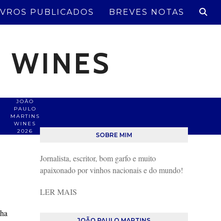
IVROS PUBLICADOS
BREVES NOTAS
S WINES
JOÃO
PAULO
MARTINS
WINES
2026
SOBRE MIM
Jornalista, escritor, bom garfo e muito
apaixonado por vinhos nacionais e do mundo!
LER MAIS
.
lha
JOÃO PAULO MARTINS