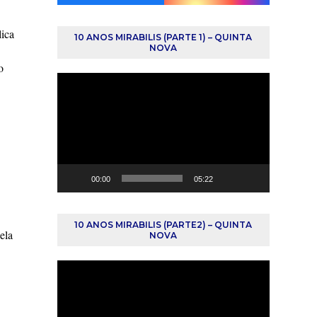
lica
10 ANOS MIRABILIS (PARTE 1) – QUINTA
NOVA
o
Reprodutor
de
vídeo
00:00
05:22
10 ANOS MIRABILIS (PARTE2) – QUINTA
ela
NOVA
Reprodutor
de
vídeo