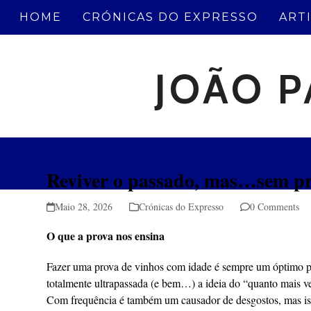
Skip
HOME
CRÓNICAS DO EXPRESSO
ART
to
content
JOÃO P
Reviver o passado, mas…sem pr
Maio 28, 2026
Crónicas do Expresso
0 Comments
O que a prova nos ensina
Fazer uma prova de vinhos com idade é sempre um óptimo pre
totalmente ultrapassada (e bem…) a ideia do “quanto mais v
Com frequência é também um causador de desgostos, mas isso