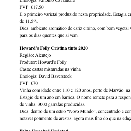
PVP: €17,50
É o primeiro varietal produzido nesta propriedade. Estagia 
de 11,5%.
Dica: ambiente aromático de cariz citrino, com bom vegetal 
para os dias quentes que aí vêm.
Howard’s Folly Cristina tinto 2020
Região: Alentejo
Produtor: Howard’s Folly
Casta: castas misturadas na vinha
Enologia: David Baverstock
PVP: €70
Vinha com idade entre 110 e 120 anos, perto de Marvão, na
Estágio de um ano em barrica. O nome remete para a responsá
de vinha. 3000 garrafas produzidas.
Dica: dentro de um estilo “Novo Mundo”, concentrado e com 
notável polimento de arestas, agora mais fino do que na ediçã
Falua Unoaked Undated