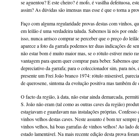
se aguentou? E este cheiro? é mofo, é vasilha defeituosa, es
assim? As dúvidas são imensas mas esse é que o torna a pr
Faço com alguma regularidade provas destas com vinhos, qu
em leilão é uma verdadeira taluda. Sabemos lá nós por onde o
isso, nunca arrisco comprar se perceber que o preço do leil
aparece a foto da garrafa podemos ter duas indicações de sent
não estar bom é muito maior mas, se o rótulo estiver meio r
vantagem para quem quer comprar para beber. Sabemos que h
depreciativo da garrafa; para o coleccionador sim, para nós
presente um Frei João branco 1974: rótulo miserável, pareci
de querosene, sintoma da evolução positiva mas também de ev
O facto da região, à data, não estar ainda demarcada, permit
S. João não eram (tal como as outras caves da região) produ
estagiavam e guardavam nas instalações próprias. Confesso
vinhos velhos destas caves. Neste assunto é bom ter sempre 
vinhos velhos, há boas garrafas de vinhos velhos! Ao lado d
estado lamentável. Na mais recente edição desta prova foram