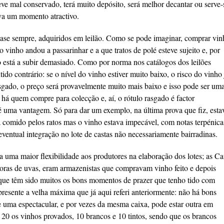
teve mal conservado, terá muito depósito, será melhor decantar ou serve-
ova um momento atractivo.
ase sempre, adquiridos em leilão. Como se pode imaginar, comprar vin
 vinho andou a passarinhar e a que tratos de polé esteve sujeito e, por
ão está a subir demasiado. Como por norma nos catálogos dos leilões
ido contrário: se o nível do vinho estiver muito baixo, o risco do vinho 
asgado, o preço será provavelmente muito mais baixo e isso pode ser um
á quem compre para colecção e, aí, o rótulo rasgado é factor
, é uma vantagem. Só para dar um exemplo, na última prova que fiz, esta
a comido pelos ratos mas o vinho estava impecável, com notas terpénica
entual integração no lote de castas não necessariamente bairradinas.
ia uma maior flexibilidade aos produtores na elaboração dos lotes; as C
toras de uvas, eram armazenistas que compravam vinho feito e depois
 que têm sido muitos os bons momentos de prazer que tenho tido com
presente a velha máxima que já aqui referi anteriormente: não há bons
e uma espectacular, e por vezes da mesma caixa, pode estar outra em
 20 os vinhos provados, 10 brancos e 10 tintos, sendo que os brancos