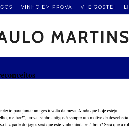
IGOS
VINHO EM PROVA
VI E GOSTEI
L
AULO MARTIN
econceitos
texto para juntar amigos à volta da mesa. Ainda que hoje esteja
elho, melhor!”, provar vinho antigos é sempre um motivo de descoberta
 faz parte do jogo: será que este vinho ainda está bom? Será que a ro