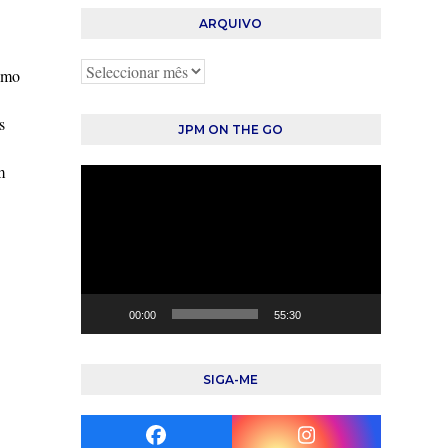
ARQUIVO
Arquivo
como
s
JPM ON THE GO
m
Reprodutor
de
vídeo
00:00
55:30
SIGA-ME
Facebook
Instagram