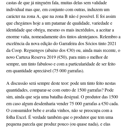
castas de que já ninguém fala, muitas delas sem validade
individual mas que, em conjunto com outras, induzem um
carácter na zona A, que na zona B não é possível. E foi assim
que chegámos hoje a um patamar de qualidade, variedade e
identidade que obriga, mesmo os mais incrédulos, a aceitar a
enorme valia, nomeadamente dos tintos alentejanos. Relembro a
excelência da nova edição do Garrafeira dos Sócios tinto 2021
da Coop. Reguengos (abaixo dos €30) ou, ainda mais recente, o
novo Cartuxa Reserva 2019 (€50), para mim o melhor de
sempre, um tinto fabuloso e com a particularidade de ser feito
em quantidade apreciável (75 000 garrafas).
A discussão será sempre deste teor: pode um tinto feito nestas
quantidades, comparar-se com outro de 1500 garrafas? Pode
sim, ainda que seja uma batalha desigual. O produtor das 1500
em caso algum desdenharia vender 75 000 garrafas a €50 cada.
O consumidor bebe e avalia vinhos, não se preocupa com a
folha Excel. É verdade também que o produtor que tem uma
pequena parcela que produz pouco (ou quase nada), e elas