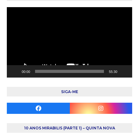
Reprodutor
de
vídeo
00:00
55:30
SIGA-ME
Facebook
Instagram
10 ANOS MIRABILIS (PARTE 1) – QUINTA NOVA