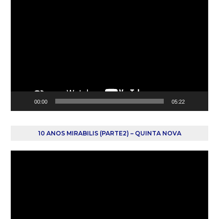
Reprodutor
de
vídeo
00:00
05:22
10 ANOS MIRABILIS (PARTE2) – QUINTA NOVA
Reprodutor
de
vídeo