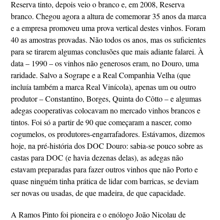
Reserva tinto, depois veio o branco e, em 2008, Reserva
branco. Chegou agora a altura de comemorar 35 anos da marca
e a empresa promoveu uma prova vertical destes vinhos. Foram
40 as amostras provadas. Não todos os anos, mas os suficientes
para se tirarem algumas conclusões que mais adiante falarei. À
data – 1990 – os vinhos não generosos eram, no Douro, uma
raridade. Salvo a Sogrape e a Real Companhia Velha (que
incluía também a marca Real Vinícola), apenas um ou outro
produtor – Constantino, Borges, Quinta do Côtto – e algumas
adegas cooperativas colocavam no mercado vinhos brancos e
tintos. Foi só a partir de 90 que começaram a nascer, como
cogumelos, os produtores-engarrafadores. Estávamos, dizemos
hoje, na pré-história dos DOC Douro: sabia-se pouco sobre as
castas para DOC (e havia dezenas delas), as adegas não
estavam preparadas para fazer outros vinhos que não Porto e
quase ninguém tinha prática de lidar com barricas, se deviam
ser novas ou usadas, de que madeira, de que capacidade.
A Ramos Pinto foi pioneira e o enólogo João Nicolau de