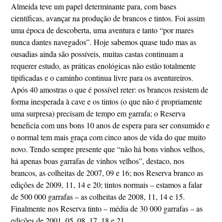
Almeida teve um papel determinante para, com bases
científicas, avançar na produção de brancos e tintos. Foi assim
uma época de descoberta, uma aventura e tanto “por mares
nunca dantes navegados”. Hoje sabemos quase tudo mas as
ousadias ainda são possíveis, muitas castas continuam a
requerer estudo, as práticas enológicas não estão totalmente
tipificadas e o caminho continua livre para os aventureiros.
Após 40 amostras o que é possível reter: os brancos resistem de
forma inesperada à cave e os tintos (o que não é propriamente
uma surpresa) precisam de tempo em garrafa; o Reserva
beneficia com uns bons 10 anos de espera para ser consumido e
o normal tem mais graça com cinco anos de vida do que muito
novo. Tendo sempre presente que “não há bons vinhos velhos,
há apenas boas garrafas de vinhos velhos”, destaco, nos
brancos, as colheitas de 2007, 09 e 16; nos Reserva branco as
edições de 2009, 11, 14 e 20; tintos normais – estamos a falar
de 500 000 garrafas – as colheitas de 2008, 11, 14 e 15.
Finalmente nos Reserva tinto – média de 30 000 garrafas – as
edições de 2001, 05, 08, 17, 18 e 21.