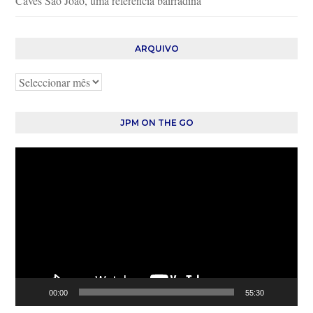
Caves São João, uma referência bairradina
ARQUIVO
Arquivo
JPM ON THE GO
Reprodutor
de
vídeo
00:00
55:30