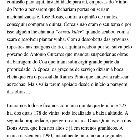
confusão para aqui, instabilidade para ali, empresas do Vinho
do Porto a pensarem que fechariam portas ou seriam
nacionalizadas e, José Rosas, contra a opinião de muitos,
conseguiu comprar a quinta. Cereais não eram o seu tema e por
isso alguém lhe chamou
“cereal killer”
quando acabou com a
seara e resolveu plantar vinha. Com a descoberta das gravuras
rupestres nas margens do rio, a quinta acabou por ser salva pelo
governo de António Guterres que mandou suspender as obras
da barragem do Côa que iriam submergir grande parte da
propriedade. À época, os graçolas de serviço diziam à boca
cheia que era o pessoal da Ramos Pinto que andava a rabiscar
as rochas! Mais valia terem apoiado desde o início a paragem
das obras…
Lucrámos todos e ficámos com uma quinta que tem hoje 223
ha, dos quais 178 de vinha, toda localizada a baixa altitude. A
segunda propriedade, que gerou a marca Duas Quintas, é a dos
Bons Ares, que fica nos altos e já em terrenos graníticos. A
marca nasceu em 1990, inicialmente tinto, no ano seguinte