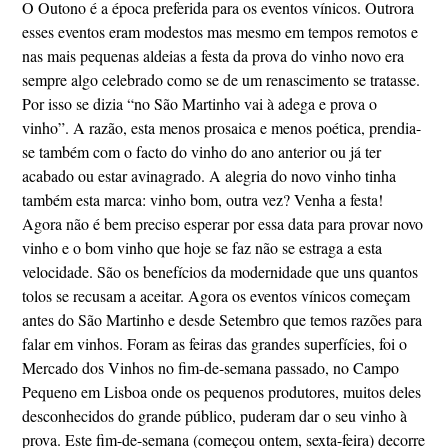
O Outono é a época preferida para os eventos vínicos. Outrora
esses eventos eram modestos mas mesmo em tempos remotos e
nas mais pequenas aldeias a festa da prova do vinho novo era
sempre algo celebrado como se de um renascimento se tratasse.
Por isso se dizia “no São Martinho vai à adega e prova o
vinho”. A razão, esta menos prosaica e menos poética, prendia-
se também com o facto do vinho do ano anterior ou já ter
acabado ou estar avinagrado. A alegria do novo vinho tinha
também esta marca: vinho bom, outra vez? Venha a festa!
Agora não é bem preciso esperar por essa data para provar novo
vinho e o bom vinho que hoje se faz não se estraga a esta
velocidade. São os benefícios da modernidade que uns quantos
tolos se recusam a aceitar. Agora os eventos vínicos começam
antes do São Martinho e desde Setembro que temos razões para
falar em vinhos. Foram as feiras das grandes superfícies, foi o
Mercado dos Vinhos no fim-de-semana passado, no Campo
Pequeno em Lisboa onde os pequenos produtores, muitos deles
desconhecidos do grande público, puderam dar o seu vinho à
prova. Este fim-de-semana (começou ontem, sexta-feira) decorre