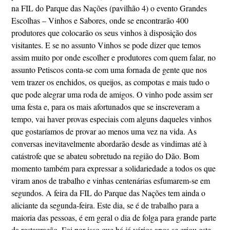
na FIL do Parque das Nações (pavilhão 4) o evento Grandes
Escolhas – Vinhos e Sabores, onde se encontrarão 400
produtores que colocarão os seus vinhos à disposição dos
visitantes. E se no assunto Vinhos se pode dizer que temos
assim muito por onde escolher e produtores com quem falar, no
assunto Petiscos conta-se com uma fornada de gente que nos
vem trazer os enchidos, os queijos, as compotas e mais tudo o
que pode alegrar uma roda de amigos. O vinho pode assim ser
uma festa e, para os mais afortunados que se inscreveram a
tempo, vai haver provas especiais com alguns daqueles vinhos
que gostaríamos de provar ao menos uma vez na vida. As
conversas inevitavelmente abordarão desde as vindimas até à
catástrofe que se abateu sobretudo na região do Dão. Bom
momento também para expressar a solidariedade a todos os que
viram anos de trabalho e vinhas centenárias esfumarem-se em
segundos. A feira da FIL do Parque das Nações tem ainda o
aliciante da segunda-feira. Este dia, se é de trabalho para a
maioria das pessoas, é em geral o dia de folga para grande parte
da restauração. Foi por isso que há já vários anos se criou este