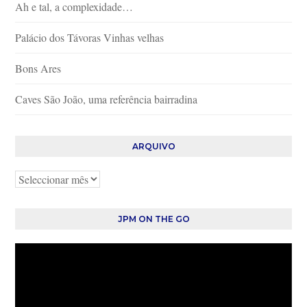
Ah e tal, a complexidade…
Palácio dos Távoras Vinhas velhas
Bons Ares
Caves São João, uma referência bairradina
ARQUIVO
Arquivo
JPM ON THE GO
Reprodutor
de
vídeo