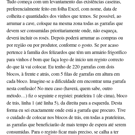
Tudo começa com um levantamento das existências caseiras,
preferencialmente feito em folha Excel, com nome, data de
colheita e quantidades dos vinhos que temos. Se possível, ao
arrumar a cave, coloque na mesma zona todas as garrafas que
devem ser consumidas prioritariamente onde, não esqueça,
deverá incluir os rosés. Depois poderá arrumar as compras ou
por região ou por produtor, conforme o gosto. Se por acaso
pertence à família dos felizardos que têm um armário frigorífico
para vinhos é bom que faça logo de início um registo correcto
do que lá vai colocar. Eu tenho de 220 garrafas com dois
blocos, à frente e atrás, com 5 filas de garrafas em altura em
cada bloco. Imagine-se a dificuldade em encontrar uma garrafa
nesta confusão! No meu caso (haverá, quem sabe, outro
método…) fiz o seguinte e registei: prateleira 1 (de cima), bloco
de trás, linha 1 (até linha 5), da direita para a esquerda. Desta
forma eu sei exactamente onde está a garrafa que procuro. Tive
o cuidado de colocar nos blocos de trás, em todas a prateleiras,
as garrafas que beneficiarão de mais tempo de espera até serem
consumidas. Para o registo ficar mais preciso, se calha a ter