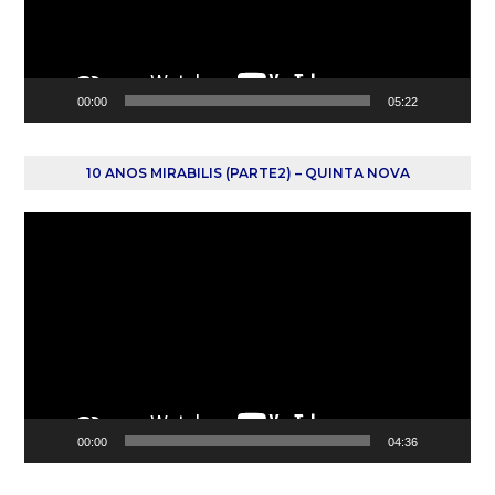
00:00
05:22
10 ANOS MIRABILIS (PARTE2) – QUINTA NOVA
Reprodutor
de
vídeo
00:00
04:36