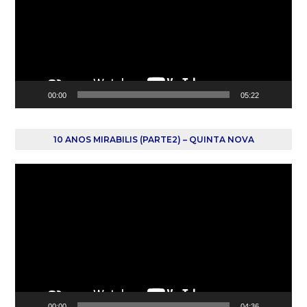
00:00
05:22
10 ANOS MIRABILIS (PARTE2) – QUINTA NOVA
Reprodutor
de
vídeo
00:00
04:36