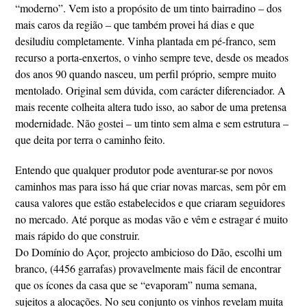
“moderno”. Vem isto a propósito de um tinto bairradino – dos
mais caros da região – que também provei há dias e que
desiludiu completamente. Vinha plantada em pé-franco, sem
recurso a porta-enxertos, o vinho sempre teve, desde os meados
dos anos 90 quando nasceu, um perfil próprio, sempre muito
mentolado. Original sem dúvida, com carácter diferenciador. A
mais recente colheita altera tudo isso, ao sabor de uma pretensa
modernidade. Não gostei – um tinto sem alma e sem estrutura –
que deita por terra o caminho feito.
Entendo que qualquer produtor pode aventurar-se por novos
caminhos mas para isso há que criar novas marcas, sem pôr em
causa valores que estão estabelecidos e que criaram seguidores
no mercado. Até porque as modas vão e vêm e estragar é muito
mais rápido do que construir.
Do Domínio do Açor, projecto ambicioso do Dão, escolhi um
branco, (4456 garrafas) provavelmente mais fácil de encontrar
que os ícones da casa que se “evaporam” numa semana,
sujeitos a alocações. No seu conjunto os vinhos revelam muita