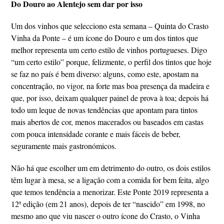
Do Douro ao Alentejo sem dar por isso
Um dos vinhos que selecciono esta semana – Quinta do Crasto
Vinha da Ponte – é um ícone do Douro e um dos tintos que
melhor representa um certo estilo de vinhos portugueses. Digo
“um certo estilo” porque, felizmente, o perfil dos tintos que hoje
se faz no país é bem diverso: alguns, como este, apostam na
concentração, no vigor, na forte mas boa presença da madeira e
que, por isso, deixam qualquer painel de prova à toa; depois há
todo um leque de novas tendências que apontam para tintos
mais abertos de cor, menos macerados ou baseados em castas
com pouca intensidade corante e mais fáceis de beber,
seguramente mais gastronómicos.
Não há que escolher um em detrimento do outro, os dois estilos
têm lugar à mesa, se a ligação com a comida for bem feita, algo
que temos tendência a menorizar. Este Ponte 2019 representa a
12ª edição (em 21 anos), depois de ter “nascido” em 1998, no
mesmo ano que viu nascer o outro ícone do Crasto, o Vinha