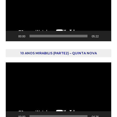
00:00
05:22
10 ANOS MIRABILIS (PARTE2) – QUINTA NOVA
Reprodutor
de
vídeo
00:00
04:36