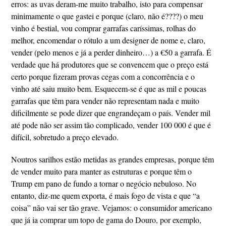
erros: as uvas deram-me muito trabalho, isto para compensar
minimamente o que gastei e porque (claro, não é????) o meu
vinho é bestial, vou comprar garrafas caríssimas, rolhas do
melhor, encomendar o rótulo a um designer de nome e, claro,
vender (pelo menos e já a perder dinheiro…) a €50 a garrafa. É
verdade que há produtores que se convencem que o preço está
certo porque fizeram provas cegas com a concorrência e o
vinho até saiu muito bem. Esquecem-se é que as mil e poucas
garrafas que têm para vender não representam nada e muito
dificilmente se pode dizer que engrandeçam o país. Vender mil
até pode não ser assim tão complicado, vender 100 000 é que é
difícil, sobretudo a preço elevado.
Noutros sarilhos estão metidas as grandes empresas, porque têm
de vender muito para manter as estruturas e porque têm o
Trump em pano de fundo a tornar o negócio nebuloso. No
entanto, diz-me quem exporta, é mais fogo de vista e que “a
coisa” não vai ser tão grave. Vejamos: o consumidor americano
que já ia comprar um topo de gama do Douro, por exemplo,