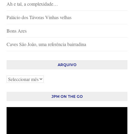
Ah e tal, a complexidade…
Palácio dos Távoras Vinhas velhas
Bons Ares
Caves São João, uma referência bairradina
ARQUIVO
Arquivo
JPM ON THE GO
Reprodutor
de
vídeo