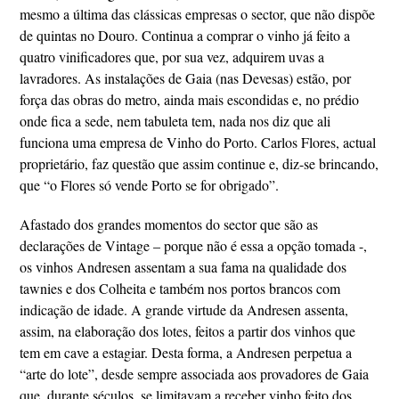
mesmo a última das clássicas empresas o sector, que não dispõe
de quintas no Douro. Continua a comprar o vinho já feito a
quatro vinificadores que, por sua vez, adquirem uvas a
lavradores. As instalações de Gaia (nas Devesas) estão, por
força das obras do metro, ainda mais escondidas e, no prédio
onde fica a sede, nem tabuleta tem, nada nos diz que ali
funciona uma empresa de Vinho do Porto. Carlos Flores, actual
proprietário, faz questão que assim continue e, diz-se brincando,
que “o Flores só vende Porto se for obrigado”.
Afastado dos grandes momentos do sector que são as
declarações de Vintage – porque não é essa a opção tomada -,
os vinhos Andresen assentam a sua fama na qualidade dos
tawnies e dos Colheita e também nos portos brancos com
indicação de idade. A grande virtude da Andresen assenta,
assim, na elaboração dos lotes, feitos a partir dos vinhos que
tem em cave a estagiar. Desta forma, a Andresen perpetua a
“arte do lote”, desde sempre associada aos provadores de Gaia
que, durante séculos, se limitavam a receber vinho feito dos