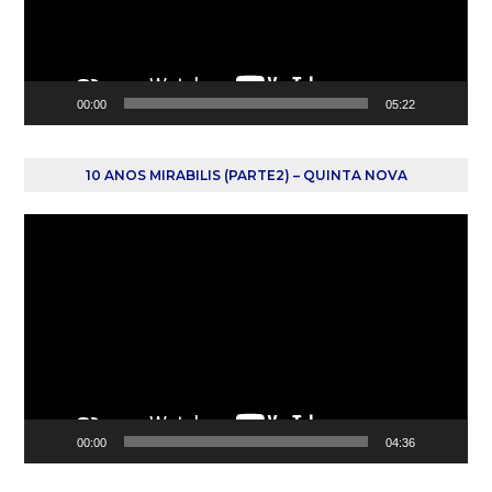
00:00
05:22
10 ANOS MIRABILIS (PARTE2) – QUINTA NOVA
Reprodutor
de
vídeo
00:00
04:36