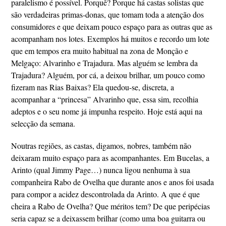
paralelismo é possível. Porquê? Porque há castas solistas que
são verdadeiras primas-donas, que tomam toda a atenção dos
consumidores e que deixam pouco espaço para as outras que as
acompanham nos lotes. Exemplos há muitos e recordo um lote
que em tempos era muito habitual na zona de Monção e
Melgaço: Alvarinho e Trajadura. Mas alguém se lembra da
Trajadura? Alguém, por cá, a deixou brilhar, um pouco como
fizeram nas Rias Baixas? Ela quedou-se, discreta, a
acompanhar a “princesa” Alvarinho que, essa sim, recolhia
adeptos e o seu nome já impunha respeito. Hoje está aqui na
selecção da semana.
Noutras regiões, as castas, digamos, nobres, também não
deixaram muito espaço para as acompanhantes. Em Bucelas, a
Arinto (qual Jimmy Page…) nunca ligou nenhuma à sua
companheira Rabo de Ovelha que durante anos e anos foi usada
para compor a acidez descontrolada da Arinto. A que é que
cheira a Rabo de Ovelha? Que méritos tem? De que peripécias
seria capaz se a deixassem brilhar (como uma boa guitarra ou