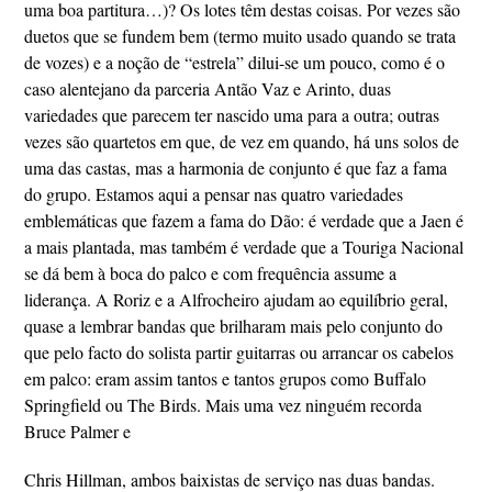
uma boa partitura…)? Os lotes têm destas coisas. Por vezes são
duetos que se fundem bem (termo muito usado quando se trata
de vozes) e a noção de “estrela” dilui-se um pouco, como é o
caso alentejano da parceria Antão Vaz e Arinto, duas
variedades que parecem ter nascido uma para a outra; outras
vezes são quartetos em que, de vez em quando, há uns solos de
uma das castas, mas a harmonia de conjunto é que faz a fama
do grupo. Estamos aqui a pensar nas quatro variedades
emblemáticas que fazem a fama do Dão: é verdade que a Jaen é
a mais plantada, mas também é verdade que a Touriga Nacional
se dá bem à boca do palco e com frequência assume a
liderança. A Roriz e a Alfrocheiro ajudam ao equilíbrio geral,
quase a lembrar bandas que brilharam mais pelo conjunto do
que pelo facto do solista partir guitarras ou arrancar os cabelos
em palco: eram assim tantos e tantos grupos como Buffalo
Springfield ou The Birds. Mais uma vez ninguém recorda
Bruce Palmer e
Chris Hillman, ambos baixistas de serviço nas duas bandas.