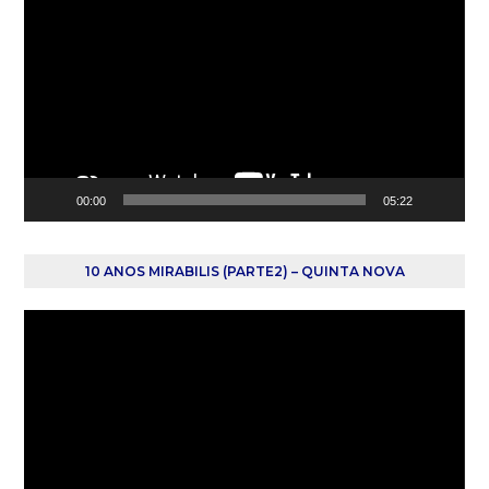
de
vídeo
00:00
05:22
10 ANOS MIRABILIS (PARTE2) – QUINTA NOVA
Reprodutor
de
vídeo