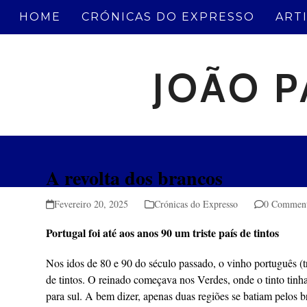
Skip
HOME
CRÓNICAS DO EXPRESSO
ART
to
content
JOÃO P
A revolta dos brancos
Fevereiro 20, 2025
Crónicas do Expresso
0 Commen
Portugal foi até aos anos 90 um triste país de tintos
Nos idos de 80 e 90 do século passado, o vinho português (tra
de tintos. O reinado começava nos Verdes, onde o tinto tinh
para sul. A bem dizer, apenas duas regiões se batiam pelos 