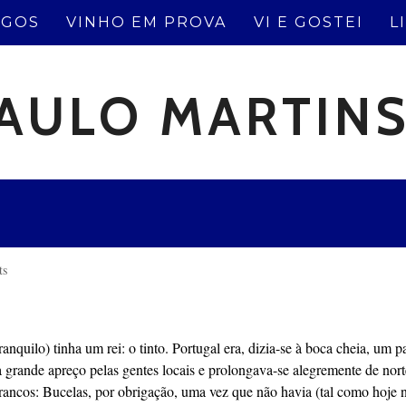
IGOS
VINHO EM PROVA
VI E GOSTEI
L
AULO MARTIN
ts
nquilo) tinha um rei: o tinto. Portugal era, dizia-se à boca cheia, um p
a grande apreço pelas gentes locais e prolongava-se alegremente de nort
brancos: Bucelas, por obrigação, uma vez que não havia (tal como hoje 