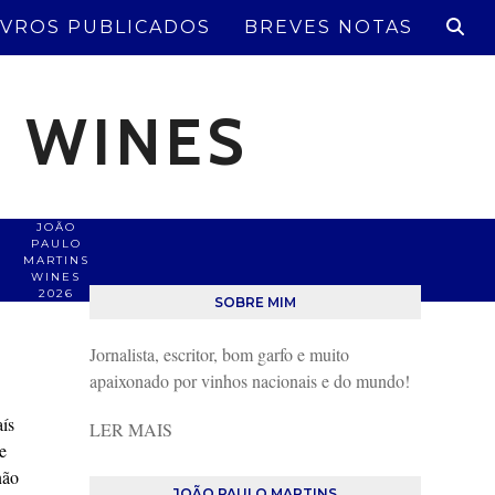
IVROS PUBLICADOS
BREVES NOTAS
S WINES
JOÃO
PAULO
MARTINS
WINES
2026
SOBRE MIM
Jornalista, escritor, bom garfo e muito
apaixonado por vinhos nacionais e do mundo!
aís
LER MAIS
e
não
JOÃO PAULO MARTINS