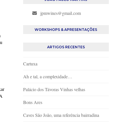
jpmwines@gmail.com
WORKSHOPS & APRESENTAÇÕES
a
ou
ARTIGOS RECENTES
Cartuxa
a
Ah e tal, a complexidade…
xar
Palácio dos Távoras Vinhas velhas
 A
Bons Ares
Caves São João, uma referência bairradina