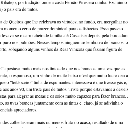
Ribatejo, por tradição, onde a casta Fernão Pires era rainha. Excluindo
 o país era de tintos.
a de Queiroz que lhe celebrava as virtudes; no fundo, era mergulhar no
era momento certo de prazer dominical para os lisboetas. Esse passeio
: levava-se o carro cheio de família até Cascais e depois, pela bordadur
 ar puro nos pulmões. Nesses tempos ninguém se lembrava de brancos, 
orto, sobejando alguns vinhos da Real Vinícola que faziam figura de
ão” apostava muito mais nos tintos do que nos brancos, uma vez que as
arato, o espumoso, um vinho de muito baixo nível que muito lucro deu 
ue o “leitãozeiro” tinha de espumantes: interessava é que tivesse gás e,
é aos anos 90, um triste país de tintos. Triste porque estávamos a deslei
stas para alegrar as mesas e os solos muito capazes para fazer brancos.
, as uvas brancas juntamente com as tintas e, claro, já se adivinha o
enciais apreciadores.
andes colheitas eram mais ou menos fruto do acaso, resultado de uma