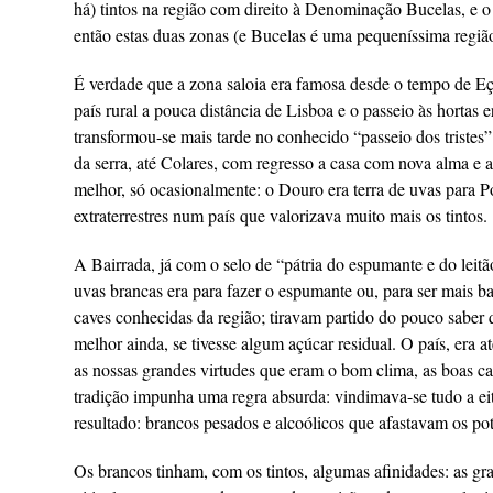
há) tintos na região com direito à Denominação Bucelas, e o 
então estas duas zonas (e Bucelas é uma pequeníssima região)
É verdade que a zona saloia era famosa desde o tempo de Eç
país rural a pouca distância de Lisboa e o passeio às hortas 
transformou-se mais tarde no conhecido “passeio dos tristes”
da serra, até Colares, com regresso a casa com nova alma e
melhor, só ocasionalmente: o Douro era terra de uvas para P
extraterrestres num país que valorizava muito mais os tintos.
A Bairrada, já com o selo de “pátria do espumante e do leit
uvas brancas era para fazer o espumante ou, para ser mais b
caves conhecidas da região; tiravam partido do pouco saber q
melhor ainda, se tivesse algum açúcar residual. O país, era at
as nossas grandes virtudes que eram o bom clima, as boas ca
tradição impunha uma regra absurda: vindimava-se tudo a eito
resultado: brancos pesados e alcoólicos que afastavam os pot
Os brancos tinham, com os tintos, algumas afinidades: as gr