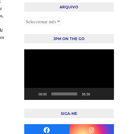
s
ARQUIVO
r
s,
Arquivo
de
 os
JPM ON THE GO
Reprodutor
de
vídeo
00:00
55:30
SIGA-ME
Facebook
Instagram