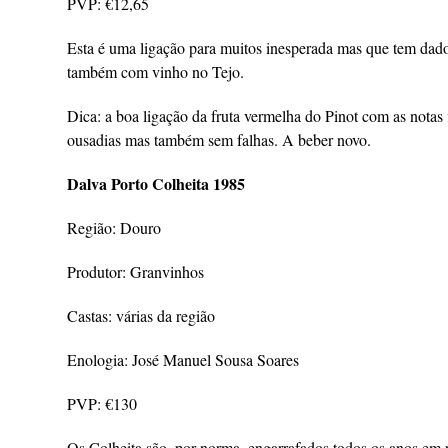
PVP: €12,65
Esta é uma ligação para muitos inesperada mas que tem dado
também com vinho no Tejo.
Dica: a boa ligação da fruta vermelha do Pinot com as notas
ousadias mas também sem falhas. A beber novo.
Dalva Porto Colheita 1985
Região: Douro
Produtor: Granvinhos
Castas: várias da região
Enologia: José Manuel Sousa Soares
PVP: €130
Os Colheita são, por norma, engarrafados todos os anos em