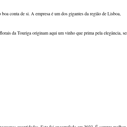
 boa conta de si. A empresa é um dos gigantes da região de Lisboa,
 florais da Touriga originam aqui um vinho que prima pela elegância, s
 pequenas quantidades. Este foi engarrafado em 2023. É sempre melhor