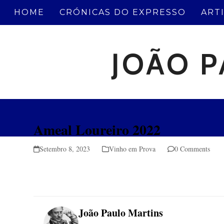
Skip
HOME
CRÓNICAS DO EXPRESSO
ART
to
content
JOÃO P
Ameal Loureiro 2022
Setembro 8, 2023
Vinho em Prova
0 Comments
João Paulo Martins