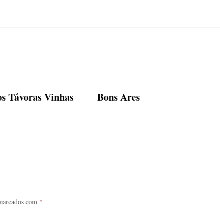
os Távoras Vinhas
Bons Ares
 marcados com
*