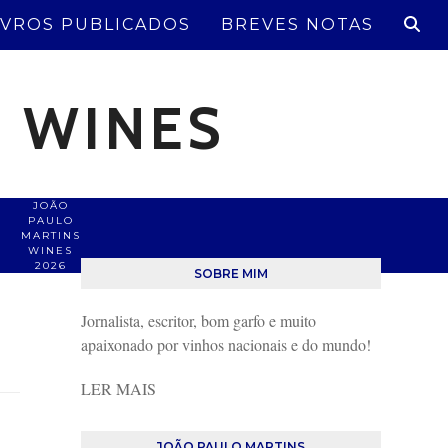
IVROS PUBLICADOS
BREVES NOTAS
S WINES
JOÃO
PAULO
MARTINS
WINES
2026
SOBRE MIM
Jornalista, escritor, bom garfo e muito
apaixonado por vinhos nacionais e do mundo!
LER MAIS
JOÃO PAULO MARTINS