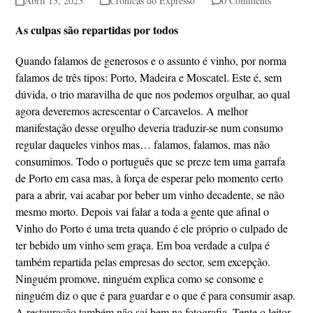
Abril 13, 2023
Crónicas do Expresso
0 Comments
As culpas são repartidas por todos
Quando falamos de generosos e o assunto é vinho, por norma
falamos de três tipos: Porto, Madeira e Moscatel. Este é, sem
dúvida, o trio maravilha de que nos podemos orgulhar, ao qual
agora deveremos acrescentar o Carcavelos. A melhor
manifestação desse orgulho deveria traduzir-se num consumo
regular daqueles vinhos mas… falamos, falamos, mas não
consumimos. Todo o português que se preze tem uma garrafa
de Porto em casa mas, à força de esperar pelo momento certo
para a abrir, vai acabar por beber um vinho decadente, se não
mesmo morto. Depois vai falar a toda a gente que afinal o
Vinho do Porto é uma treta quando é ele próprio o culpado de
ter bebido um vinho sem graça. Em boa verdade a culpa é
também repartida pelas empresas do sector, sem excepção.
Ninguém promove, ninguém explica como se consome e
ninguém diz o que é para guardar e o que é para consumir asap.
A restauração também não sai bem na fotografia. Tente o leitor