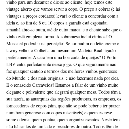
vinho para um decanter e diz-se ao cliente: hoje temos este
vintage aberto que vamos servir a copo. O preço a cobrar (e há
vintages a preços cordatos) levará o cliente a concordar com a
ideia e, ao fim de 8 ou 10 copos a garrafa está esgotada;
amanhã abre-se outra, até de outra marca, e o cliente sabe que o
vinho está em plena forma. A sobremesa inclui citrinos? O
Moscatel poderá ir na perfeição! Se for pudim ou leite-creme o
tawny velho, o Colheita ou mesmo um Madeira Bual ligarão
perfeitamente. A casa tem uma boa carta de queijos? O Porto
LBV entra perfeitamente nesse jogo. O que seguramente não
faz qualquer sentido é termos dos melhores vinhos generosos
do Mundo, e dos mais originais, e não fazermos nada por eles.
E o renascido Carcavelos? Estamos a falar de um vinho muito
elegante e polivalente que alegrará qualquer mesa. Todos têm a
sua tarefa, as autarquias das regiões produtoras, as empresas, os
fornecedores de copos (sim, que não se pode beber e ter prazer
num bom generoso com copos miseráveis) e quem escreve
sobre o tema, quem pontua, quem organiza eventos. Neste tema
não há santos de um lado e pecadores do outro. Todos têm de