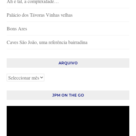
Ah e tal, a complexidade…
Palácio dos Távoras Vinhas velhas
Bons Ares
Caves São João, uma referência bairradina
ARQUIVO
Arquivo
JPM ON THE GO
Reprodutor
de
vídeo