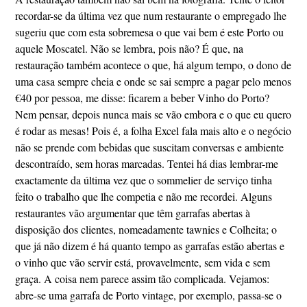
recordar-se da última vez que num restaurante o empregado lhe
sugeriu que com esta sobremesa o que vai bem é este Porto ou
aquele Moscatel. Não se lembra, pois não? É que, na
restauração também acontece o que, há algum tempo, o dono de
uma casa sempre cheia e onde se sai sempre a pagar pelo menos
€40 por pessoa, me disse: ficarem a beber Vinho do Porto?
Nem pensar, depois nunca mais se vão embora e o que eu quero
é rodar as mesas! Pois é, a folha Excel fala mais alto e o negócio
não se prende com bebidas que suscitam conversas e ambiente
descontraído, sem horas marcadas. Tentei há dias lembrar-me
exactamente da última vez que o sommelier de serviço tinha
feito o trabalho que lhe competia e não me recordei. Alguns
restaurantes vão argumentar que têm garrafas abertas à
disposição dos clientes, nomeadamente tawnies e Colheita; o
que já não dizem é há quanto tempo as garrafas estão abertas e
o vinho que vão servir está, provavelmente, sem vida e sem
graça. A coisa nem parece assim tão complicada. Vejamos:
abre-se uma garrafa de Porto vintage, por exemplo, passa-se o