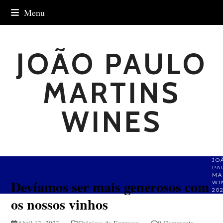
Skip
Menu
to
content
JOÃO PAULO
MARTINS
WINES
JO
PA
MA
Devíamos ser mais generosos com
WI
20
os nossos vinhos