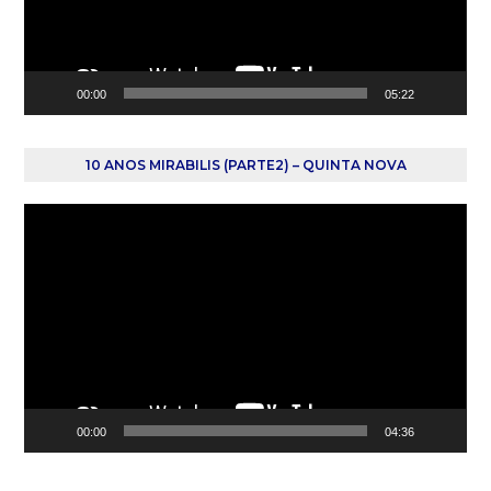
00:00
05:22
10 ANOS MIRABILIS (PARTE2) – QUINTA NOVA
Reprodutor
de
vídeo
00:00
04:36