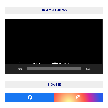
JPM ON THE GO
Reprodutor
de
vídeo
00:00
55:30
SIGA-ME
Facebook
Instagram