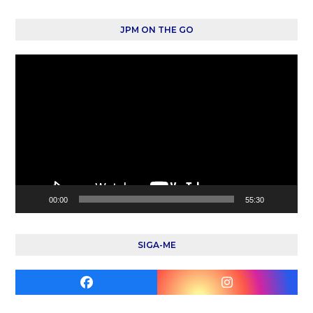
JPM ON THE GO
Reprodutor
de
vídeo
00:00
55:30
SIGA-ME
Facebook
Instagram