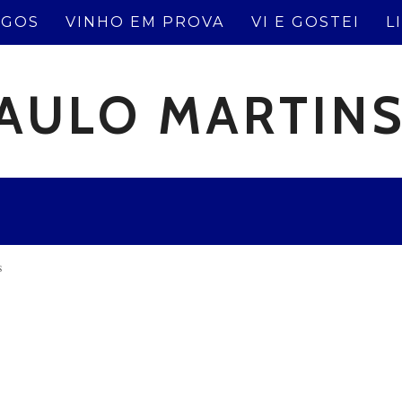
IGOS
VINHO EM PROVA
VI E GOSTEI
L
AULO MARTIN
s