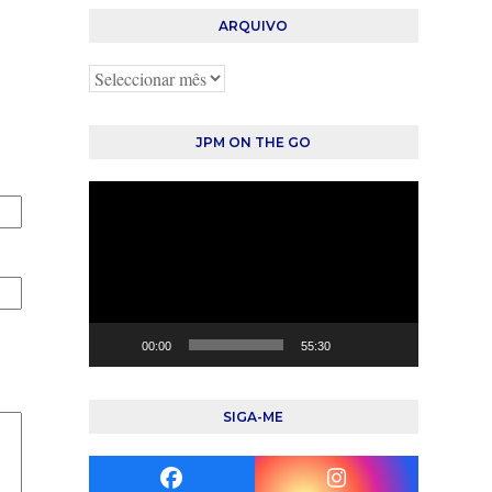
ARQUIVO
Arquivo
JPM ON THE GO
Reprodutor
de
vídeo
00:00
55:30
SIGA-ME
Facebook
Instagram