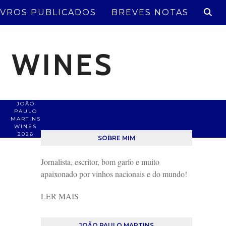
IVROS PUBLICADOS
BREVES NOTAS
S WINES
JOÃO
PAULO
MARTINS
WINES
2026
SOBRE MIM
Jornalista, escritor, bom garfo e muito
apaixonado por vinhos nacionais e do mundo!
LER MAIS
JOÃO PAULO MARTINS