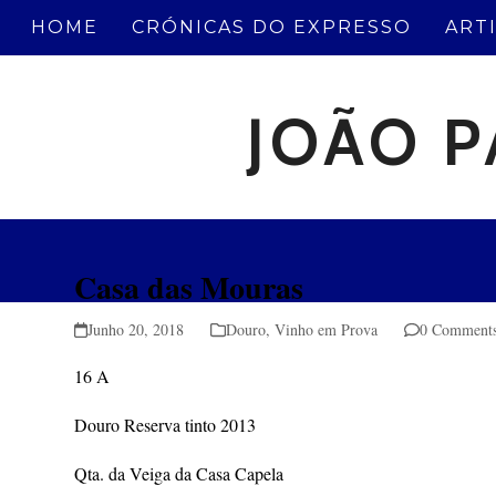
Skip
HOME
CRÓNICAS DO EXPRESSO
ART
to
content
JOÃO P
Casa das Mouras
Junho 20, 2018
Douro
,
Vinho em Prova
0 Comment
16 A
Douro Reserva tinto 2013
Qta. da Veiga da Casa Capela