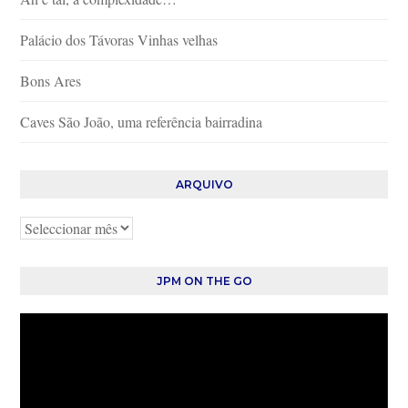
Palácio dos Távoras Vinhas velhas
Bons Ares
Caves São João, uma referência bairradina
ARQUIVO
Arquivo
JPM ON THE GO
Reprodutor
de
vídeo