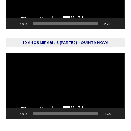
00:00
05:22
10 ANOS MIRABILIS (PARTE2) – QUINTA NOVA
Reprodutor
de
vídeo
00:00
04:36