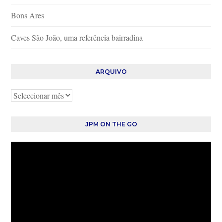
Bons Ares
Caves São João, uma referência bairradina
ARQUIVO
Arquivo
JPM ON THE GO
Reprodutor
de
vídeo