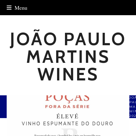
Skip
Menu
to
content
JOÃO PAULO
MARTINS
WINES
JO
PA
MA
WI
20