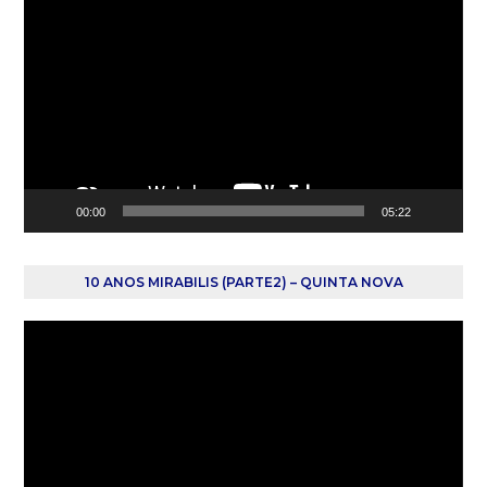
de
vídeo
00:00
05:22
10 ANOS MIRABILIS (PARTE2) – QUINTA NOVA
Reprodutor
de
vídeo