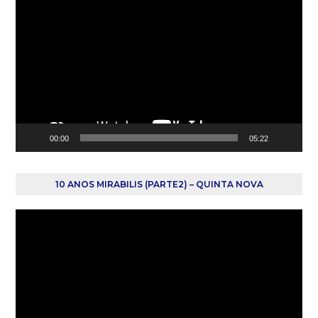
de
vídeo
00:00
05:22
10 ANOS MIRABILIS (PARTE2) – QUINTA NOVA
Reprodutor
de
vídeo