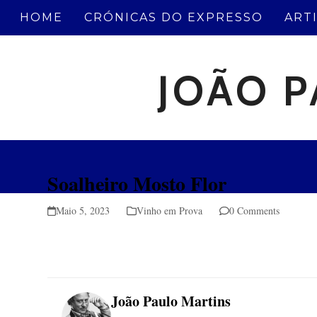
Skip
HOME
CRÓNICAS DO EXPRESSO
ART
to
content
JOÃO P
Soalheiro Mosto Flor
Maio 5, 2023
Vinho em Prova
0 Comments
João Paulo Martins