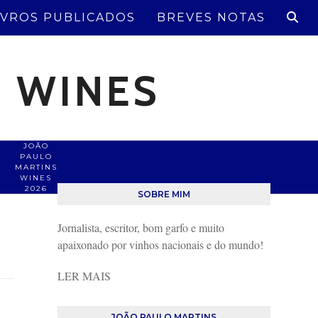
IVROS PUBLICADOS
BREVES NOTAS
S WINES
JOÃO
PAULO
MARTINS
WINES
2026
SOBRE MIM
Jornalista, escritor, bom garfo e muito
apaixonado por vinhos nacionais e do mundo!
LER MAIS
JOÃO PAULO MARTINS