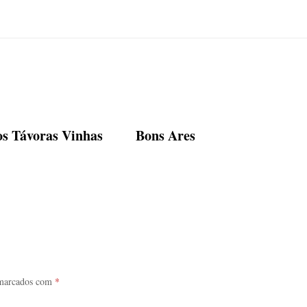
os Távoras Vinhas
Bons Ares
 marcados com
*