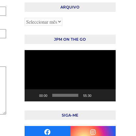
ARQUIVO
Arquivo
JPM ON THE GO
Reprodutor
de
vídeo
00:00
55:30
SIGA-ME
Facebook
Instagram