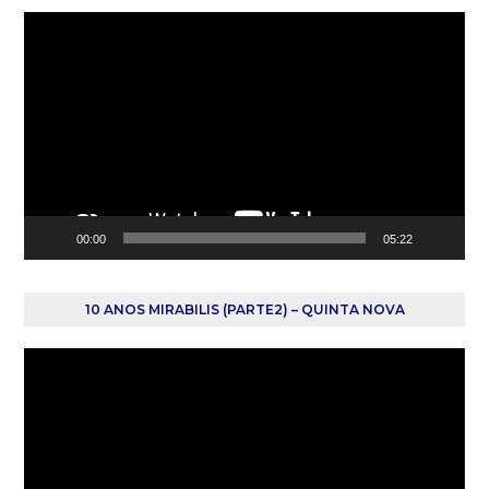
Reprodutor
de
vídeo
00:00
05:22
10 ANOS MIRABILIS (PARTE2) – QUINTA NOVA
Reprodutor
de
vídeo