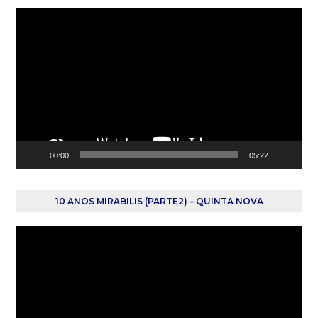
Reprodutor
de
vídeo
00:00
05:22
10 ANOS MIRABILIS (PARTE2) – QUINTA NOVA
Reprodutor
de
vídeo