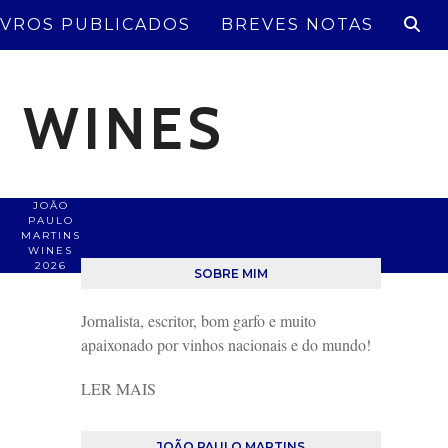
IVROS PUBLICADOS
BREVES NOTAS
S WINES
JOÃO
PAULO
MARTINS
WINES
2026
SOBRE MIM
Jornalista, escritor, bom garfo e muito
apaixonado por vinhos nacionais e do mundo!
LER MAIS
JOÃO PAULO MARTINS