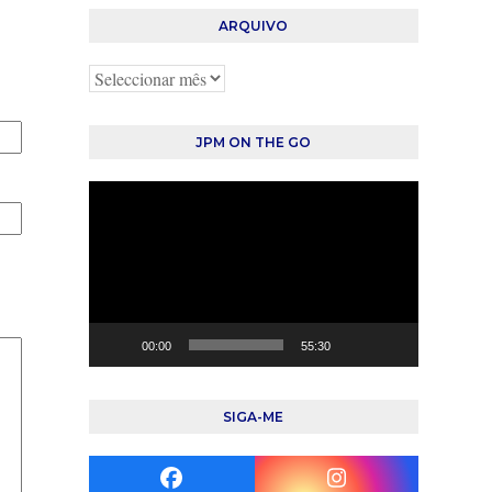
ARQUIVO
Arquivo
JPM ON THE GO
Reprodutor
de
vídeo
00:00
55:30
SIGA-ME
Facebook
Instagram