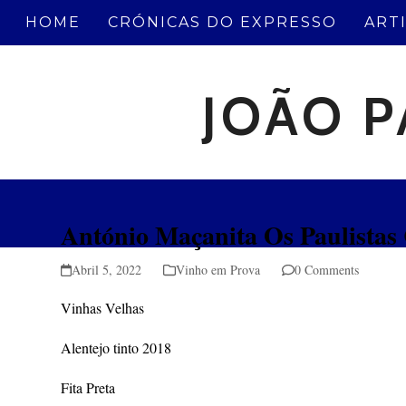
Skip
HOME
CRÓNICAS DO EXPRESSO
ART
to
content
JOÃO P
António Maçanita Os Paulistas
Abril 5, 2022
Vinho em Prova
0 Comments
Vinhas Velhas
Alentejo tinto 2018
Fita Preta