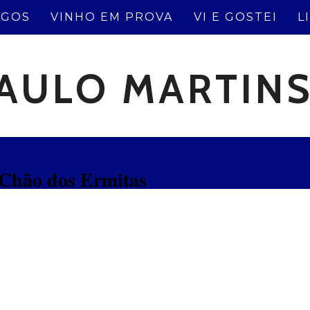
IGOS
VINHO EM PROVA
VI E GOSTEI
L
AULO MARTIN
 Chão dos Ermitas