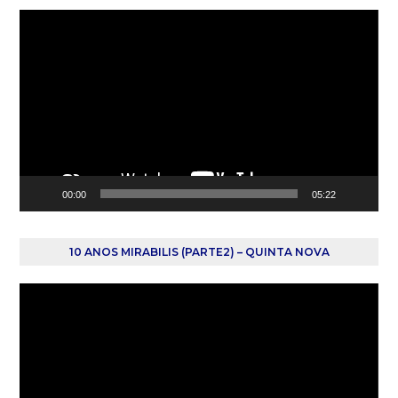
Reprodutor
de
vídeo
00:00
05:22
10 ANOS MIRABILIS (PARTE2) – QUINTA NOVA
Reprodutor
de
vídeo