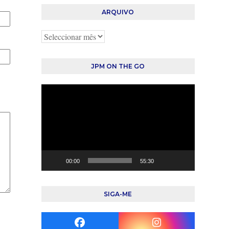
ARQUIVO
Arquivo
JPM ON THE GO
Reprodutor
de
vídeo
00:00
55:30
SIGA-ME
Facebook
Instagram