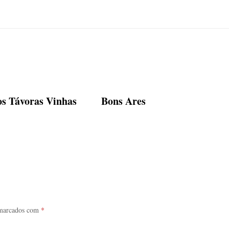
os Távoras Vinhas
Bons Ares
 marcados com
*