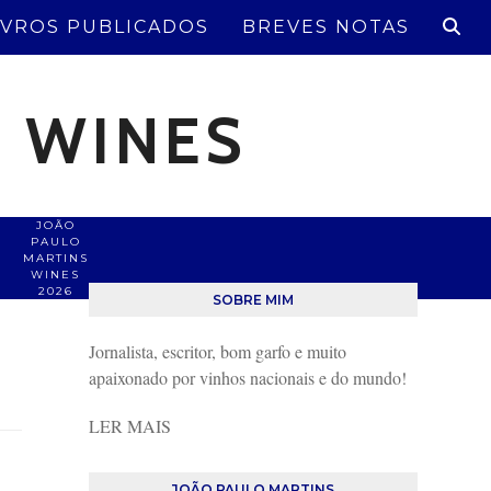
IVROS PUBLICADOS
BREVES NOTAS
S WINES
JOÃO
PAULO
MARTINS
WINES
2026
SOBRE MIM
Jornalista, escritor, bom garfo e muito
apaixonado por vinhos nacionais e do mundo!
LER MAIS
JOÃO PAULO MARTINS