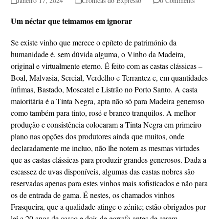
Janeiro 17, 2024
Crónicas do Expresso
0 Comments
Um néctar que teimamos em ignorar
Se existe vinho que merece o epíteto de património da
humanidade é, sem dúvida alguma, o Vinho da Madeira,
original e virtualmente eterno. É feito com as castas clássicas –
Boal, Malvasia, Sercial, Verdelho e Terrantez e, em quantidades
ínfimas, Bastado, Moscatel e Listrão no Porto Santo. A casta
maioritária é a Tinta Negra, apta não só para Madeira generoso
como também para tinto, rosé e branco tranquilos. A melhor
produção e consistência colocaram a Tinta Negra em primeiro
plano nas opções dos produtores ainda que muitos, onde
declaradamente me incluo, não lhe notem as mesmas virtudes
que as castas clássicas para produzir grandes generosos. Dada a
escassez de uvas disponíveis, algumas das castas nobres são
reservadas apenas para estes vinhos mais sofisticados e não para
os de entrada de gama. É nestes, os chamados vinhos
Frasqueira, que a qualidade atinge o zénite; estão obrigados por
lei a 20 anos de casco e dois de garrafa antes de serem