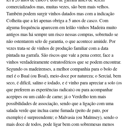
comercializados mas, muitas vezes, são bem mais velhos.
Também podem surgir vinhos datados mas com a indicação
Colheita que a lei apenas obriga a 5 anos de casco. Com
alguma frequência aparecem em leilão vinhos Madeira muito
antigos mas há sempre um risco nessas compras, sobretudo se
não ostentarem selo de garantia, o que acontece amiúde. Por
vezes trata-se de vinhos de produção familiar com a data
pintada na garrafa. São riscos que vale a pena correr, face a
vinhos verdadeiramente estratosféricos que se podem encontrar.
Segundo os madeirenses, a melhor companhia para o bolo de
mel é o Bual (ou Boal), meio-doce por natureza; o Sercial, bem
seco, é difícil, salino e iodado, e é vinho para apreciar a solo (os
que preferem as experiências radicais) ou para acompanhar
acepipes ou um caldo de carne; já o Verdelho tem mais
possibilidades de associação, sendo que a ligação com uma
salada verde que inclua carne fumada (peito de pato, por
exemplo) é surpreendente; o Malvasia (ou Malmsey), sendo o
mais doce de todos, pode ligar bem com sobremesas menos