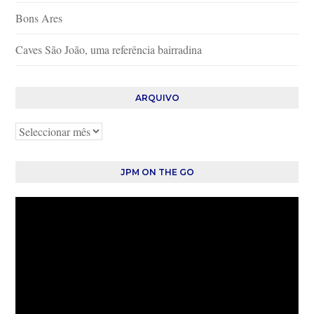
Bons Ares
Caves São João, uma referência bairradina
ARQUIVO
Arquivo
JPM ON THE GO
Reprodutor
de
vídeo