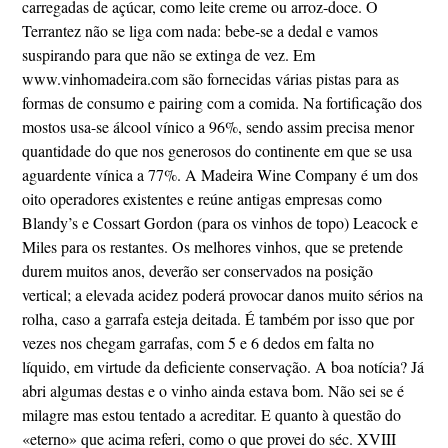
carregadas de açúcar, como leite creme ou arroz-doce. O
Terrantez não se liga com nada: bebe-se a dedal e vamos
suspirando para que não se extinga de vez. Em
www.vinhomadeira.com são fornecidas várias pistas para as
formas de consumo e pairing com a comida. Na fortificação dos
mostos usa-se álcool vínico a 96%, sendo assim precisa menor
quantidade do que nos generosos do continente em que se usa
aguardente vínica a 77%. A Madeira Wine Company é um dos
oito operadores existentes e reúne antigas empresas como
Blandy’s e Cossart Gordon (para os vinhos de topo) Leacock e
Miles para os restantes. Os melhores vinhos, que se pretende
durem muitos anos, deverão ser conservados na posição
vertical; a elevada acidez poderá provocar danos muito sérios na
rolha, caso a garrafa esteja deitada. É também por isso que por
vezes nos chegam garrafas, com 5 e 6 dedos em falta no
líquido, em virtude da deficiente conservação. A boa notícia? Já
abri algumas destas e o vinho ainda estava bom. Não sei se é
milagre mas estou tentado a acreditar. E quanto à questão do
«eterno» que acima referi, como o que provei do séc. XVIII