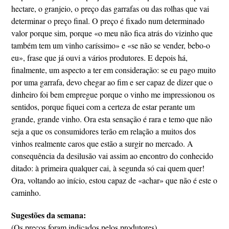
hectare, o granjeio, o preço das garrafas ou das rolhas que vai
determinar o preço final. O preço é fixado num determinado
valor porque sim, porque «o meu não fica atrás do vizinho que
também tem um vinho caríssimo» e «se não se vender, bebo-o
eu», frase que já ouvi a vários produtores. E depois há,
finalmente, um aspecto a ter em consideração: se eu pago muito
por uma garrafa, devo chegar ao fim e ser capaz de dizer que o
dinheiro foi bem empregue porque o vinho me impressionou os
sentidos, porque fiquei com a certeza de estar perante um
grande, grande vinho. Ora esta sensação é rara e temo que não
seja a que os consumidores terão em relação a muitos dos
vinhos realmente caros que estão a surgir no mercado. A
consequência da desilusão vai assim ao encontro do conhecido
ditado: à primeira qualquer cai, à segunda só cai quem quer!
Ora, voltando ao início, estou capaz de «achar» que não é este o
caminho.
Sugestões da semana:
(Os preços foram indicados pelos produtores)