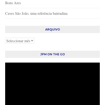
Bons Ares
Caves São João, uma referência bairradina
ARQUIVO
Arquivo
JPM ON THE GO
Reprodutor
de
vídeo