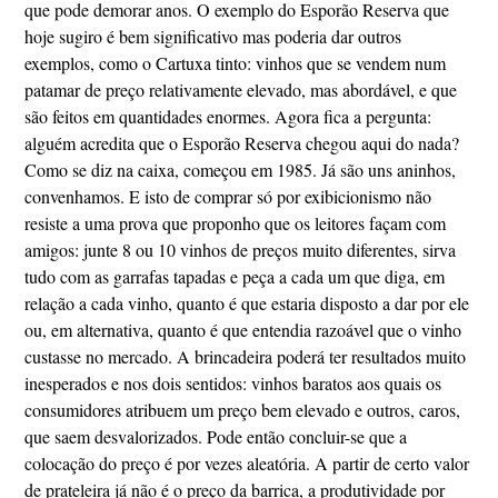
que pode demorar anos. O exemplo do Esporão Reserva que
hoje sugiro é bem significativo mas poderia dar outros
exemplos, como o Cartuxa tinto: vinhos que se vendem num
patamar de preço relativamente elevado, mas abordável, e que
são feitos em quantidades enormes. Agora fica a pergunta:
alguém acredita que o Esporão Reserva chegou aqui do nada?
Como se diz na caixa, começou em 1985. Já são uns aninhos,
convenhamos. E isto de comprar só por exibicionismo não
resiste a uma prova que proponho que os leitores façam com
amigos: junte 8 ou 10 vinhos de preços muito diferentes, sirva
tudo com as garrafas tapadas e peça a cada um que diga, em
relação a cada vinho, quanto é que estaria disposto a dar por ele
ou, em alternativa, quanto é que entendia razoável que o vinho
custasse no mercado. A brincadeira poderá ter resultados muito
inesperados e nos dois sentidos: vinhos baratos aos quais os
consumidores atribuem um preço bem elevado e outros, caros,
que saem desvalorizados. Pode então concluir-se que a
colocação do preço é por vezes aleatória. A partir de certo valor
de prateleira já não é o preço da barrica, a produtividade por