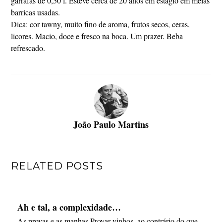
garrafas de 0,50 l. Esteve cerca de 20 anos em estágio em meias
barricas usadas.
Dica: cor tawny, muito fino de aroma, frutos secos, ceras,
licores. Macio, doce e fresco na boca. Um prazer. Beba
refrescado.
João Paulo Martins
RELATED POSTS
Ah e tal, a complexidade…
As provas e as manhas Provar vinhos, ao contrário do que