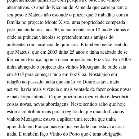
alternativos. O apelido Nicolau de Almeida que carrega tem o
seu peso e Mateus não esconde o prazer que é trabalhar com a
família no projecto Monte Xisto, uma propriedade comprada
pelo pai ainda nos anos 90, actualmente com 10 ha de vinhas e
onde as práticas vitícolas se pretendem mais amigas do
ambiente, com ausência de químicos. É também nesse sentido
que Mateus, que em 2003 tinha 25 anos e tinha acabado de se
formar em França, aponta o seu projecto em Foz Côa. Em 2003
tinha abraçado o projecto dos vinhos Muxagata, de onde saiu
em 2015 para começar tudo em Foz Côa. Nostálgico em
relação ao passado, acha que então «o Douro estava mais
activo, havia mais vivência e mais vontade de fazer coisas novas
e mais força anímica. O que procuro no meu vinho é descobrir
coisas novas, novas abordagens. Neste sentido acho que hoje
estou a contribuir mais para a região do que quando fazia os
vinhos Muxagata: estava a aplicar uma receita que tinha
aprendido em França mas em boa verdade não estava a criar
nada. E também faço Vinho do Porto que é uma obrigação