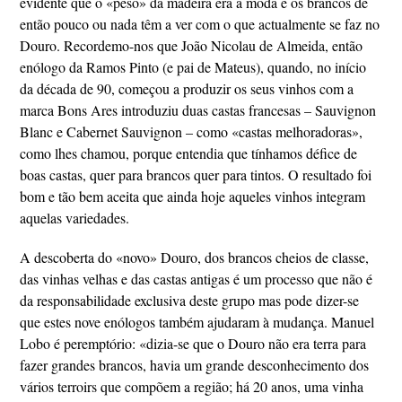
evidente que o «peso» da madeira era a moda e os brancos de
então pouco ou nada têm a ver com o que actualmente se faz no
Douro. Recordemo-nos que João Nicolau de Almeida, então
enólogo da Ramos Pinto (e pai de Mateus), quando, no início
da década de 90, começou a produzir os seus vinhos com a
marca Bons Ares introduziu duas castas francesas – Sauvignon
Blanc e Cabernet Sauvignon – como «castas melhoradoras»,
como lhes chamou, porque entendia que tínhamos défice de
boas castas, quer para brancos quer para tintos. O resultado foi
bom e tão bem aceita que ainda hoje aqueles vinhos integram
aquelas variedades.
A descoberta do «novo» Douro, dos brancos cheios de classe,
das vinhas velhas e das castas antigas é um processo que não é
da responsabilidade exclusiva deste grupo mas pode dizer-se
que estes nove enólogos também ajudaram à mudança. Manuel
Lobo é peremptório: «dizia-se que o Douro não era terra para
fazer grandes brancos, havia um grande desconhecimento dos
vários terroirs que compõem a região; há 20 anos, uma vinha