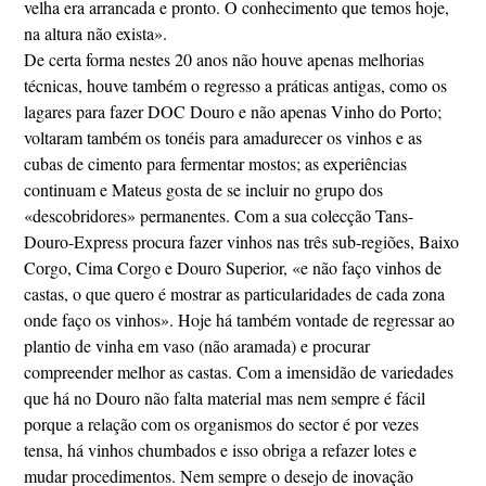
velha era arrancada e pronto. O conhecimento que temos hoje,
na altura não exista».
De certa forma nestes 20 anos não houve apenas melhorias
técnicas, houve também o regresso a práticas antigas, como os
lagares para fazer DOC Douro e não apenas Vinho do Porto;
voltaram também os tonéis para amadurecer os vinhos e as
cubas de cimento para fermentar mostos; as experiências
continuam e Mateus gosta de se incluir no grupo dos
«descobridores» permanentes. Com a sua colecção Tans-
Douro-Express procura fazer vinhos nas três sub-regiões, Baixo
Corgo, Cima Corgo e Douro Superior, «e não faço vinhos de
castas, o que quero é mostrar as particularidades de cada zona
onde faço os vinhos». Hoje há também vontade de regressar ao
plantio de vinha em vaso (não aramada) e procurar
compreender melhor as castas. Com a imensidão de variedades
que há no Douro não falta material mas nem sempre é fácil
porque a relação com os organismos do sector é por vezes
tensa, há vinhos chumbados e isso obriga a refazer lotes e
mudar procedimentos. Nem sempre o desejo de inovação