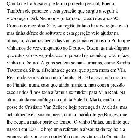
Quinta de La Rosa e que tem o projecto pessoal, Poeira.
Também ele pertence a esta geração que surgiu a seguir à
«revolução Dirk Niepoort» (o termo é nosso) dos anos 90.
Como nos recordou Xito, «a região tinha o hardware (as uvas)
mas tinha défice de software e esta geração veio ajudar na
afinação, vivíamos perto das vinhas já não eramos do Porto que
vínhamos de vez em quando ao Douro». Dizem as más-línguas
que estes são os «agrobetos», o pessoal da cidade que vêm fazer
vinho no Douro! Alguns sentem-se mais urbanos, como Sandra
Tavares da Silva, alfacinha de gema, que agora mora em Vila
Real onde se instalou com a família. Há 20 anos ainda morava
no Pinhão, numa casa que ainda mantem, mas com a pressão
escolar dos filhos toda a família se mudou para Vila Real. Na
altura ainda era enóloga da quinta Vale D. Maria, então na
posse de Cristiano Van Zeller e hoje pertença da Aveleda, mas
actualmente é a sua empresa, com o marido Jorge Borges, que
lhe ocupa a maior parte do tempo. O vinho Pintas, um tinto que
nasceu em 2001, é hoje uma referência absoluta da região e a
empresa alargou o seu portefólio com os vinhos da Quinta da