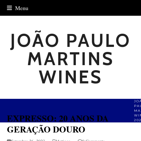
Skip
Menu
to
content
JOÃO PAULO
MARTINS
WINES
JO
PA
MA
EXPRESSO: 20 ANOS DA
WI
20
GERAÇÃO DOURO