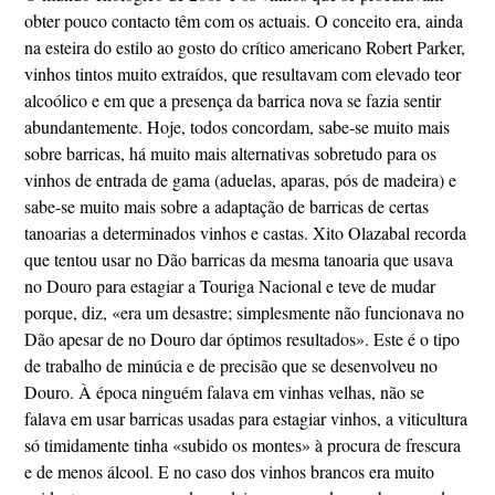
obter pouco contacto têm com os actuais. O conceito era, ainda
na esteira do estilo ao gosto do crítico americano Robert Parker,
vinhos tintos muito extraídos, que resultavam com elevado teor
alcoólico e em que a presença da barrica nova se fazia sentir
abundantemente. Hoje, todos concordam, sabe-se muito mais
sobre barricas, há muito mais alternativas sobretudo para os
vinhos de entrada de gama (aduelas, aparas, pós de madeira) e
sabe-se muito mais sobre a adaptação de barricas de certas
tanoarias a determinados vinhos e castas. Xito Olazabal recorda
que tentou usar no Dão barricas da mesma tanoaria que usava
no Douro para estagiar a Touriga Nacional e teve de mudar
porque, diz, «era um desastre; simplesmente não funcionava no
Dão apesar de no Douro dar óptimos resultados». Este é o tipo
de trabalho de minúcia e de precisão que se desenvolveu no
Douro. À época ninguém falava em vinhas velhas, não se
falava em usar barricas usadas para estagiar vinhos, a viticultura
só timidamente tinha «subido os montes» à procura de frescura
e de menos álcool. E no caso dos vinhos brancos era muito