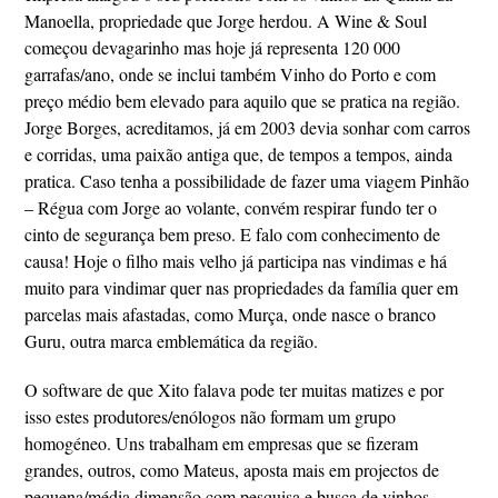
Manoella, propriedade que Jorge herdou. A Wine & Soul
começou devagarinho mas hoje já representa 120 000
garrafas/ano, onde se inclui também Vinho do Porto e com
preço médio bem elevado para aquilo que se pratica na região.
Jorge Borges, acreditamos, já em 2003 devia sonhar com carros
e corridas, uma paixão antiga que, de tempos a tempos, ainda
pratica. Caso tenha a possibilidade de fazer uma viagem Pinhão
– Régua com Jorge ao volante, convém respirar fundo ter o
cinto de segurança bem preso. E falo com conhecimento de
causa! Hoje o filho mais velho já participa nas vindimas e há
muito para vindimar quer nas propriedades da família quer em
parcelas mais afastadas, como Murça, onde nasce o branco
Guru, outra marca emblemática da região.
O software de que Xito falava pode ter muitas matizes e por
isso estes produtores/enólogos não formam um grupo
homogéneo. Uns trabalham em empresas que se fizeram
grandes, outros, como Mateus, aposta mais em projectos de
pequena/média dimensão com pesquisa e busca de vinhos