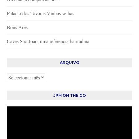
Palácio dos Távoras Vinhas velhas
Bons Ares
Caves São João, uma referência bairradina
ARQUIVO
Arquivo
JPM ON THE GO
Reprodutor
de
vídeo