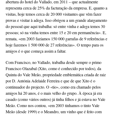
abertura do hotel do Vallado, em 2011 – que actualmente
representa cerca de 25% da facturação da empresa. E, quanto a
visitas, hoje temos cerca de 20 000 visitantes que vêm fazer
provas e visitar à adega. Isso obrigou a um grande alargamento
do pessoal que aqui trabalha: só entre vinha e adega temos 30
pessoas; só na vinha temos entre 15 e 20 em permanência». E,
remata, «em 2003 fazíamos 150 000 garrafas de 9 referências e
hoje fazemos 1 500 000 de 27 referências». O tempo para os
amigos é o que começa assim a faltar.
Com Francisco, no Vallado, trabalha desde sempre o primo
Francisco Olazabal (Xito, como é conhecido por todos), da
Quinta do Vale Meão, propriedade emblemática criada de raiz
por D. Antónia Adelaide Ferreira e que de que Xito é o
continuador do projecto. O «tio», como era chamado pelos
amigos há 20 anos, é o mais velho do grupo. À época já era
casado (como vários outros) já tinha filhos e já estava no Vale
Meão. Como nos contou, «em 2003 tínhamos o tinto Vale
Meão (desde 1999) e o Meandro, um vinho que é feito com