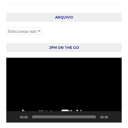
ARQUIVO
Arquivo
JPM ON THE GO
Reprodutor
de
vídeo
00:00
55:30