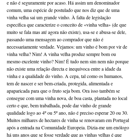
e não é seguramente por acaso. Há assim um denominador
comum, uma espécie de postulado que nos diz que de uma
vinha velha sai um grande vinho. À falta de legislação
específica que caracterize o conceito de «vinha velha» (de que
muito se fala mas até agora não existe), usa-se e abusa-se dele,
passando uma mensagem ao comprador que não é
necessariamente verdade. Vejamos: um vinho é bom por vir de
vinha velha? Nim! A vinha velha produz sempre bom ou
mesmo excelente vinho? Nim! É tudo nem sim nem não porque
não existe uma relação directa e inequívoca entre a idade da
vinha e a qualidade do vinho. A cepa, tal como os humanos,
tem de nascer e ser bem-criada, protegida, alimentada e
apaparicada para que o fruto seja bom. Ora isso também se
consegue com uma vinha nova, de boa casta, plantada no local
certo e que, bem trabalhada, pode dar vinho de grande
qualidade logo ao 4º ou 5º ano, não é preciso esperar 20 ou 30.
Muitos milhares de hectares de vinha se renovaram em Portugal
após a entrada na Comunidade Europeia. Dizia-me um enólogo
há uns anos que se fosse verdade que as vinhas velhas é que