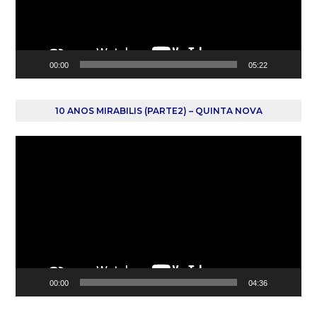
00:00
05:22
10 ANOS MIRABILIS (PARTE2) – QUINTA NOVA
Reprodutor
de
vídeo
00:00
04:36