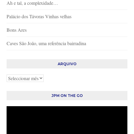
Ah e tal, a complexidade…
Palácio dos Távoras Vinhas velhas
Bons Ares
Caves São João, uma referência bairradina
ARQUIVO
Arquivo
JPM ON THE GO
Reprodutor
de
vídeo