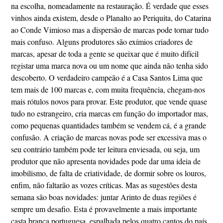
na escolha, nomeadamente na restauração. É verdade que esses
vinhos ainda existem, desde o Planalto ao Periquita, do Catarina
ao Conde Vimioso mas a dispersão de marcas pode tornar tudo
mais confuso. Alguns produtores são exímios criadores de
marcas, apesar de toda a gente se queixar que é muito difícil
registar uma marca nova ou um nome que ainda não tenha sido
descoberto. O verdadeiro campeão é a Casa Santos Lima que
tem mais de 100 marcas e, com muita frequência, chegam-nos
mais rótulos novos para provar. Este produtor, que vende quase
tudo no estrangeiro, cria marcas em função do importador mas,
como pequenas quantidades também se vendem cá, é a grande
confusão. A criação de marcas novas pode ser excessiva mas o
seu contrário também pode ter leitura enviesada, ou seja, um
produtor que não apresenta novidades pode dar uma ideia de
imobilismo, de falta de criatividade, de dormir sobre os louros,
enfim, não faltarão as vozes críticas. Mas as sugestões desta
semana são boas novidades: juntar Arinto de duas regiões é
sempre um desafio. Esta é provavelmente a mais importante
casta branca portuguesa, espalhada pelos quatro cantos do país