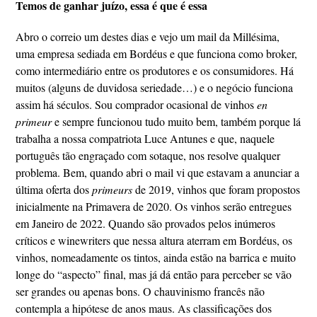
Temos de ganhar juízo, essa é que é essa
Abro o correio um destes dias e vejo um mail da Millésima,
uma empresa sediada em Bordéus e que funciona como broker,
como intermediário entre os produtores e os consumidores. Há
muitos (alguns de duvidosa seriedade…) e o negócio funciona
assim há séculos. Sou comprador ocasional de vinhos
en
primeur
e sempre funcionou tudo muito bem, também porque lá
trabalha a nossa compatriota Luce Antunes e que, naquele
português tão engraçado com sotaque, nos resolve qualquer
problema. Bem, quando abri o mail vi que estavam a anunciar a
última oferta dos
primeurs
de 2019, vinhos que foram propostos
inicialmente na Primavera de 2020. Os vinhos serão entregues
em Janeiro de 2022. Quando são provados pelos inúmeros
críticos e winewriters que nessa altura aterram em Bordéus, os
vinhos, nomeadamente os tintos, ainda estão na barrica e muito
longe do “aspecto” final, mas já dá então para perceber se vão
ser grandes ou apenas bons. O chauvinismo francês não
contempla a hipótese de anos maus. As classificações dos