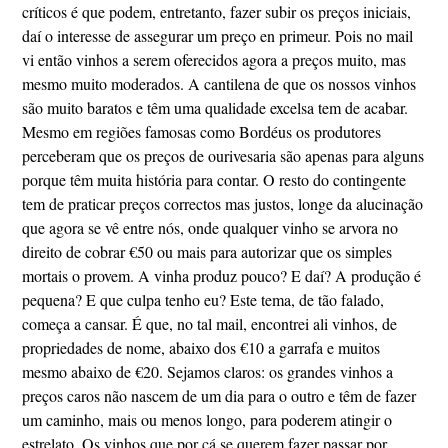
críticos é que podem, entretanto, fazer subir os preços iniciais,
daí o interesse de assegurar um preço en primeur. Pois no mail
vi então vinhos a serem oferecidos agora a preços muito, mas
mesmo muito moderados. A cantilena de que os nossos vinhos
são muito baratos e têm uma qualidade excelsa tem de acabar.
Mesmo em regiões famosas como Bordéus os produtores
perceberam que os preços de ourivesaria são apenas para alguns
porque têm muita história para contar. O resto do contingente
tem de praticar preços correctos mas justos, longe da alucinação
que agora se vê entre nós, onde qualquer vinho se arvora no
direito de cobrar €50 ou mais para autorizar que os simples
mortais o provem. A vinha produz pouco? E daí? A produção é
pequena? E que culpa tenho eu? Este tema, de tão falado,
começa a cansar. É que, no tal mail, encontrei ali vinhos, de
propriedades de nome, abaixo dos €10 a garrafa e muitos
mesmo abaixo de €20. Sejamos claros: os grandes vinhos a
preços caros não nascem de um dia para o outro e têm de fazer
um caminho, mais ou menos longo, para poderem atingir o
estrelato. Os vinhos que por cá se querem fazer passar por