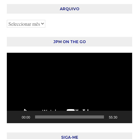
ARQUIVO
Arquivo
JPM ON THE GO
Reprodutor
de
vídeo
00:00
55:30
SIGA-ME