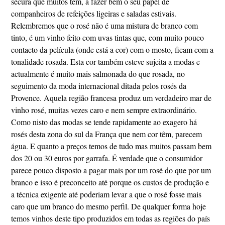
secura que muitos têm, a fazer bem o seu papel de
companheiros de refeições ligeiras e saladas estivais.
Relembremos que o rosé não é uma mistura de branco com
tinto, é um vinho feito com uvas tintas que, com muito pouco
contacto da película (onde está a cor) com o mosto, ficam com a
tonalidade rosada. Esta cor também esteve sujeita a modas e
actualmente é muito mais salmonada do que rosada, no
seguimento da moda internacional ditada pelos rosés da
Provence. Aquela região francesa produz um verdadeiro mar de
vinho rosé, muitas vezes caro e nem sempre extraordinário.
Como nisto das modas se tende rapidamente ao exagero há
rosés desta zona do sul da França que nem cor têm, parecem
água. E quanto a preços temos de tudo mas muitos passam bem
dos 20 ou 30 euros por garrafa. É verdade que o consumidor
parece pouco disposto a pagar mais por um rosé do que por um
branco e isso é preconceito até porque os custos de produção e
a técnica exigente até poderiam levar a que o rosé fosse mais
caro que um branco do mesmo perfil. De qualquer forma hoje
temos vinhos deste tipo produzidos em todas as regiões do país