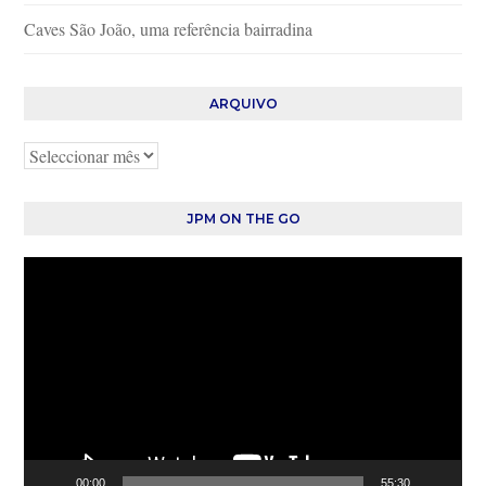
Caves São João, uma referência bairradina
ARQUIVO
Arquivo
JPM ON THE GO
Reprodutor
de
vídeo
00:00
55:30