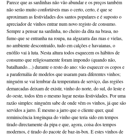
Parece que as sardinhas não vão abundar e os preços também
não serão muito confortáveis mas o certo, certo, é que se
aproximam as festividades dos santos populares e é suposto o
apreciador de vinhos entrar num novo registo de consumo.
Sempre a pensar na sardinha, no cheiro da dita na brasa, no
fumo que se entranha na roupa, na algazarra das ruas e vielas,
no ambiente descontraído, tudo em calções e havaianas, o
enófilo vai à luta. Nesta altura todos esquecem os hábitos de
consumo que religiosamente foram impondo (quando não,
batalhando…) durante o resto do ano: vão esquecer os copos e
a parafernália de modelos que usaram para diferentes vinhos;
ninguém se vai lembrar da temperatura de serviço, das regiões
demarcadas deixam de existir, vinho do norte, do sul, do leste e
do oeste, todos têm o mesmo lugar nestas festividades. Por uma
razão simples: ninguém sabe de onde vêm os vinhos, já que são
servidos a jarro. É mesmo a jarro que o cliente quer, qual
reminiscência longínqua do vinho que teria sido em tempos
tirado directamente da pipa e que, agora, coisa dos tempos
modernos, é tirado do pacote de bag-in-box. E estes vinhos de