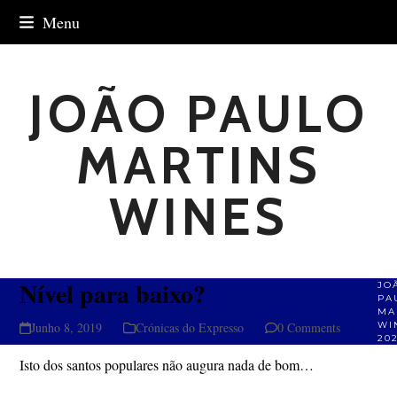
Skip
Menu
to
content
JOÃO PAULO
MARTINS
WINES
Nível para baixo?
JO
PA
MA
Junho 8, 2019
Crónicas do Expresso
0 Comments
WI
20
Isto dos santos populares não augura nada de bom…