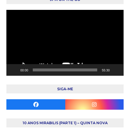
Reprodutor
de
vídeo
00:00
55:30
SIGA-ME
Facebook
Instagram
10 ANOS MIRABILIS (PARTE 1) – QUINTA NOVA