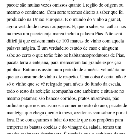
pacote são muitas vezes omissos quanto à região de origem ou
mesmo o continente. Com sorte teremos direito a saber que foi
produzido na União Europeia. É o mundo do vinho a granel,
agora vestido de novas roupagens. E, quem sabe, vai calhar-nos
na mesa um pacote cuja marca inclui a palavra Pias. Não será
difícil já que existem mais de 100 marcas de vinho com aquela
palavra mágica. É um verdadeiro estudo de caso e ninguém
sabe ao certo o que terão feito os habitantes/produtores de Pias,
pacata terra alentejana, para merecerem tão grande exposição
pública. Entramos assim num período de amnésia voluntária no
que ao consumo de vinho diz respeito. Uma coisa é certa: não é
só o vinho que se vê relegado para níveis do fundo da escala,
todo o resto da refeição acompanha este ambiente e situa-se no
mesmo patamar; são bancos corridos, pratos miseráveis, pão
ordinário que nos recusamos a comer no resto do ano, pacote de
manteiga que chega quente à mesa, azeitonas sem sabor e por aí
fora. E se começarmos a falar do azeite que nos propõem para
temperar as batatas cozidas e do vinagre da salada, temos um
quadro realmente deprimente. É verdade que o ambiente de rua