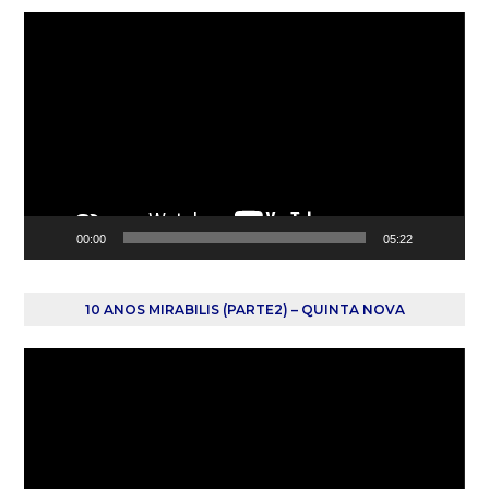
Reprodutor
de
vídeo
00:00
05:22
10 ANOS MIRABILIS (PARTE2) – QUINTA NOVA
Reprodutor
de
vídeo