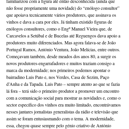
familiarizou com a figura até então desconhecida (ainda que
não fosse propriamente uma novidade) do “enólogo consultor”
que apoiava tecnicamente vários produtores, que assinava os
vinhos e dava a cara por eles. Já tinham existido figuras de
enólogos consultores, como o Engº Manuel Vieira que, de
Carcavelos a Setúbal e de Bucelas até Reguengos dava apoio a
produtores muito diferenciados. Mas agora falava-se de João
Portugal Ramos, António Ventura, João Melícias, entre outros.
Começavam também, desde meados dos anos 80, a surgir os
novos produtores-engarrafadores e muitos traziam consigo a
marca da modernidade; nos primeiros podemos apontar o
bairradino Luis Pato e, nos Verdes, Casa de Sezim, Paço
d’Anha e da Tapada. Luis Pato – sempre atento ao que se fazia
lá fora – terá sido o primeiro produtor a promover um encontro
com a comunicação social para mostrar as novidades e, como o
sector específico dos vinhos era muito limitado, encontrávamos
nesses jantares jornalistas generalistas da rádio e televisão que
assim se foram entusiasmando com o tema. A modernidade,
essa, chegou quase sempre pelo génio criativo de António