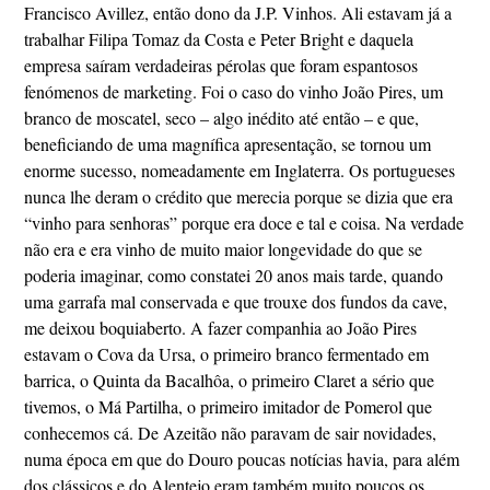
Francisco Avillez, então dono da J.P. Vinhos. Ali estavam já a
trabalhar Filipa Tomaz da Costa e Peter Bright e daquela
empresa saíram verdadeiras pérolas que foram espantosos
fenómenos de marketing. Foi o caso do vinho João Pires, um
branco de moscatel, seco – algo inédito até então – e que,
beneficiando de uma magnífica apresentação, se tornou um
enorme sucesso, nomeadamente em Inglaterra. Os portugueses
nunca lhe deram o crédito que merecia porque se dizia que era
“vinho para senhoras” porque era doce e tal e coisa. Na verdade
não era e era vinho de muito maior longevidade do que se
poderia imaginar, como constatei 20 anos mais tarde, quando
uma garrafa mal conservada e que trouxe dos fundos da cave,
me deixou boquiaberto. A fazer companhia ao João Pires
estavam o Cova da Ursa, o primeiro branco fermentado em
barrica, o Quinta da Bacalhôa, o primeiro Claret a sério que
tivemos, o Má Partilha, o primeiro imitador de Pomerol que
conhecemos cá. De Azeitão não paravam de sair novidades,
numa época em que do Douro poucas notícias havia, para além
dos clássicos e do Alentejo eram também muito poucos os