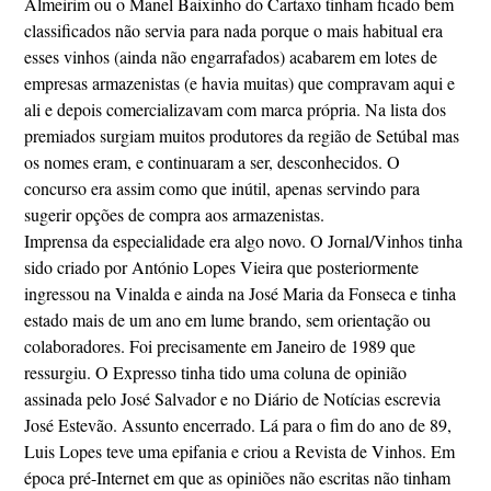
Almeirim ou o Manel Baixinho do Cartaxo tinham ficado bem
classificados não servia para nada porque o mais habitual era
esses vinhos (ainda não engarrafados) acabarem em lotes de
empresas armazenistas (e havia muitas) que compravam aqui e
ali e depois comercializavam com marca própria. Na lista dos
premiados surgiam muitos produtores da região de Setúbal mas
os nomes eram, e continuaram a ser, desconhecidos. O
concurso era assim como que inútil, apenas servindo para
sugerir opções de compra aos armazenistas.
Imprensa da especialidade era algo novo. O Jornal/Vinhos tinha
sido criado por António Lopes Vieira que posteriormente
ingressou na Vinalda e ainda na José Maria da Fonseca e tinha
estado mais de um ano em lume brando, sem orientação ou
colaboradores. Foi precisamente em Janeiro de 1989 que
ressurgiu. O Expresso tinha tido uma coluna de opinião
assinada pelo José Salvador e no Diário de Notícias escrevia
José Estevão. Assunto encerrado. Lá para o fim do ano de 89,
Luis Lopes teve uma epifania e criou a Revista de Vinhos. Em
época pré-Internet em que as opiniões não escritas não tinham