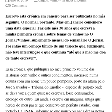
Maio 6, 2019
Artigos
,
Vinho - Grandes Escolhas
0 Comments
Escrevo esta crónica em Janeiro para ser publicada no mês
seguinte. O normal, portanto. Mas em Janeiro comemoro
uma data especial. Faz este mês 30 anos que escrevi a
minha primeira crónica sobre temas de vinhos no O
Jornal/Vinhos, suplemento mensal do semanário O Jornal.
Foi então um começo tímido de um trajecto que, felizmente,
não teve interrupção e que continua “até que a mão me doa
de tanto escrever”.
Essa crónica, que publiquei no meu primeiro volume das
Histórias com vinho e outros condimentos, inseria-se numa
coluna com um nome um pouco pomposo, posto na altura pelo
José Salvador – Tribuna do Enófilo -, espécie de púlpito onde
se dava voz a quem quisesse escrever, fosse consumidor,
enólogo ou outro. Eu ainda a escrevi em máquina antiga que
herdei do meu pai (e que conservo em perfeito estado), com
teclado HCESAR, informação que pouco ou nada diz às novas