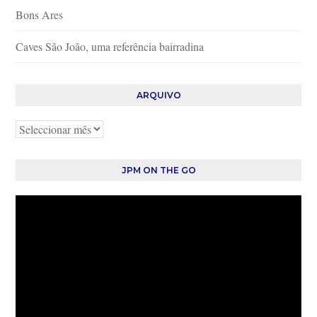
Bons Ares
Caves São João, uma referência bairradina
ARQUIVO
Arquivo
JPM ON THE GO
Reprodutor
de
vídeo