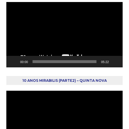
Reprodutor
de
vídeo
00:00
05:22
10 ANOS MIRABILIS (PARTE2) – QUINTA NOVA
Reprodutor
de
vídeo