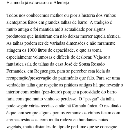
E a moda já extravasou o Alentejo
Todos nós conhecemos melhor ou pior a história dos vinhos
alentejanos feitos em grandes talhas de barro. A tradição é
muito antiga e foi mantida até à actualidade por alguns
produtores que insistiram em não deixar morrer aquela técnica.
As talhas podem ser de variadas dimensões e não raramente
atingem os 1000 litros de capacidade, o que as torna
especialmente volumosas e difíceis de deslocar. Veja-se a
fantástica sala de talhas da casa José de Sousa Rosado
Fernandes, em Reguengos, para se perceber esta ideia da
recuperação/preservação do património que falo. Para ser uma
verdadeira talha que respeite as práticas antigas há que revestir o
interior com resina (pez-louro) porque a porosidade do barro
faria com que muito vinho se perdesse. O “pesgar” da talha
pode seguir várias receitas e não há fórmula única. O resultado
é que tem sempre alguns pontos comuns: os vinhos ficam com
aromas resinosos, com muita rudeza e abundantes notas
vegetais, muito distantes do tipo de perfume que se consegue