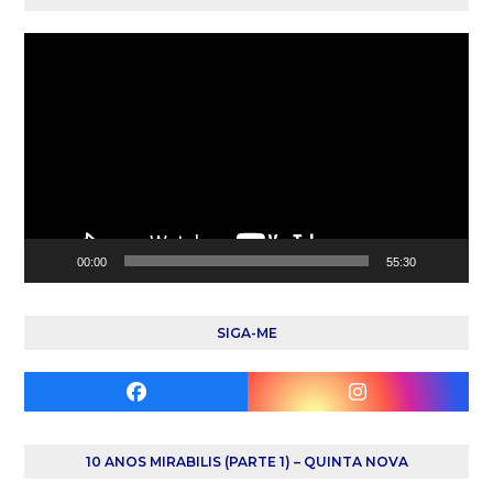
Reprodutor
de
vídeo
00:00
55:30
SIGA-ME
Facebook
Instagram
10 ANOS MIRABILIS (PARTE 1) – QUINTA NOVA