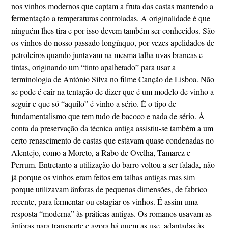
nos vinhos modernos que captam a fruta das castas mantendo a
fermentação a temperaturas controladas. A originalidade é que
ninguém lhes tira e por isso devem também ser conhecidos. São
os vinhos do nosso passado longínquo, por vezes apelidados de
petroleiros quando juntavam na mesma talha uvas brancas e
tintas, originando um “tinto apalhetado” para usar a
terminologia de António Silva no filme Canção de Lisboa. Não
se pode é cair na tentação de dizer que é um modelo de vinho a
seguir e que só “aquilo” é vinho a sério. É o tipo de
fundamentalismo que tem tudo de bacoco e nada de sério. À
conta da preservação da técnica antiga assistiu-se também a um
certo renascimento de castas que estavam quase condenadas no
Alentejo, como a Moreto, a Rabo de Ovelha, Tamarez e
Perrum. Entretanto a utilização do barro voltou a ser falada, não
já porque os vinhos eram feitos em talhas antigas mas sim
porque utilizavam ânforas de pequenas dimensões, de fabrico
recente, para fermentar ou estagiar os vinhos. É assim uma
resposta “moderna” às práticas antigas. Os romanos usavam as
ânforas para transporte e agora há quem as use, adaptadas às