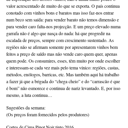
valor acrescentado de muito do que se exporta. O país continua
conotado com vinhos bons e baratos mas isso faz-nos entrar
num beco sem saída: para vender barato não temos dimensão e
para vender caro falta-nos projecção. E um preço elevado numa
garrafa não é algo que nasça do nada: há que progredir na
escalada de preços, sempre com crescimento sustentado. As
regiões não se afirmam somente por apresentarem vinhos bem
feitos a preço de saldo mas não vende caro quem quer, apenas
quem pode. Os consumires, esses, têm muito por onde escolher
e interessam-se cada vez mais pelo tema vínico: regiões, castas,
métodos, enólogos, barricas, etc. Mas também aqui há trabalho
a fazer já que a brigada do “chega cheio” e do “carrascão é que
é bom” não esmorece e continua de nariz levantado. E, por isso
mesmo, a luta continua…
Sugestões da semana:
(Os preços foram fornecidos pelos produtores)
Cortes de Cima Pinot Noir tinto 2016