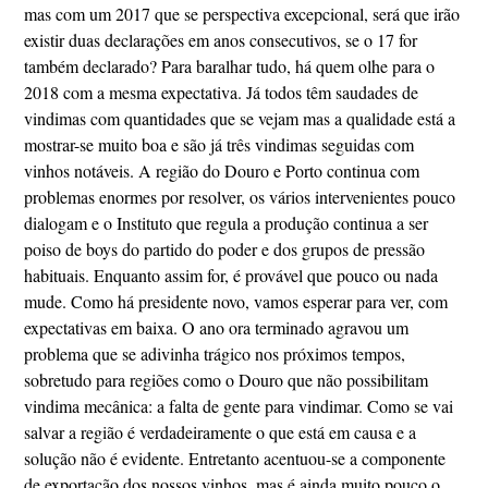
mas com um 2017 que se perspectiva excepcional, será que irão
existir duas declarações em anos consecutivos, se o 17 for
também declarado? Para baralhar tudo, há quem olhe para o
2018 com a mesma expectativa. Já todos têm saudades de
vindimas com quantidades que se vejam mas a qualidade está a
mostrar-se muito boa e são já três vindimas seguidas com
vinhos notáveis. A região do Douro e Porto continua com
problemas enormes por resolver, os vários intervenientes pouco
dialogam e o Instituto que regula a produção continua a ser
poiso de boys do partido do poder e dos grupos de pressão
habituais. Enquanto assim for, é provável que pouco ou nada
mude. Como há presidente novo, vamos esperar para ver, com
expectativas em baixa. O ano ora terminado agravou um
problema que se adivinha trágico nos próximos tempos,
sobretudo para regiões como o Douro que não possibilitam
vindima mecânica: a falta de gente para vindimar. Como se vai
salvar a região é verdadeiramente o que está em causa e a
solução não é evidente. Entretanto acentuou-se a componente
de exportação dos nossos vinhos, mas é ainda muito pouco o