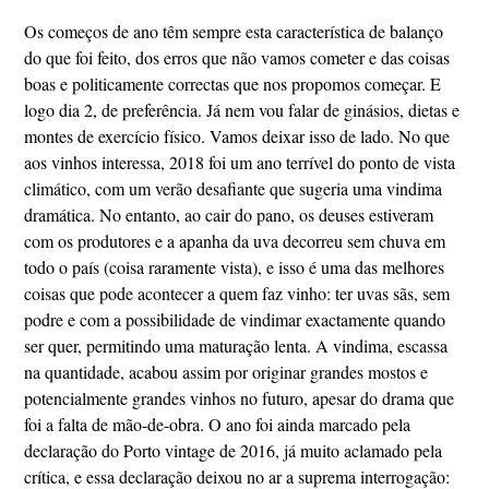
Os começos de ano têm sempre esta característica de balanço
do que foi feito, dos erros que não vamos cometer e das coisas
boas e politicamente correctas que nos propomos começar. E
logo dia 2, de preferência. Já nem vou falar de ginásios, dietas e
montes de exercício físico. Vamos deixar isso de lado. No que
aos vinhos interessa, 2018 foi um ano terrível do ponto de vista
climático, com um verão desafiante que sugeria uma vindima
dramática. No entanto, ao cair do pano, os deuses estiveram
com os produtores e a apanha da uva decorreu sem chuva em
todo o país (coisa raramente vista), e isso é uma das melhores
coisas que pode acontecer a quem faz vinho: ter uvas sãs, sem
podre e com a possibilidade de vindimar exactamente quando
ser quer, permitindo uma maturação lenta. A vindima, escassa
na quantidade, acabou assim por originar grandes mostos e
potencialmente grandes vinhos no futuro, apesar do drama que
foi a falta de mão-de-obra. O ano foi ainda marcado pela
declaração do Porto vintage de 2016, já muito aclamado pela
crítica, e essa declaração deixou no ar a suprema interrogação: