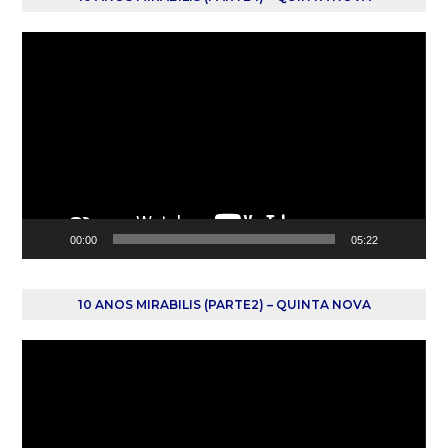
Reprodutor
de
vídeo
00:00
05:22
10 ANOS MIRABILIS (PARTE2) – QUINTA NOVA
Reprodutor
de
vídeo