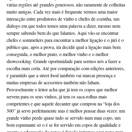
várias regiões até grandes generosos, não raramente de colheitas
muito antigas. Cada vez mais é frequente vermos uma maior
interacção entre produtores de vinho e chefes de cozinha, um
diálogo em que todos temos uma palavra a dizer, mesmo nem
sempre sabendo bem do que falamos. Aqui vão-se encontrar
chefes e sommeliers para encontrar a melhor ligação e o júri é o
público que, após a prova, irá decidir qual a ligação mais bem
conseguida, o melhor prato, o melhor vinho e o melhor
showcooking. Grande oportunidade para sermos nós a fazer a
escolha mais certa. Até por comparação com edições anteriores,
é garantido que a street food também vai marcar presença e
muitas empresas de acessórios também não faltam.
Provavelmente o leitor acha que já tem os copos que melhor
servem para os seus vinhos, já tem os saca-rolhas mais
competentes e que aquele decanter que comprou na “loja dos
300” já serve perfeitamente mas é melhor pensar duas vezes: um
grande vinho perde quase tudo se servido num mau copo, um
bom espumante só o é se for servido em copos de qualidade e
quanto a adequação de copos à função teríamos aqui pano para