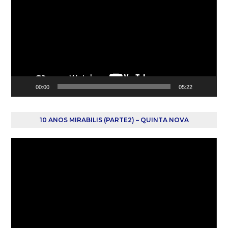
vídeo
00:00
05:22
10 ANOS MIRABILIS (PARTE2) – QUINTA NOVA
Reprodutor
de
vídeo