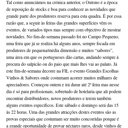
Tal como anunciámos na crónica anterior, o Outono é a época
de reposição de stocks e boa para conhecer as novidades que
grande parte dos produtores reserva para esta quadra. É por essa
razão que, a seguir às feiras das grandes superfícies vêm os
eventos, de variados tipos mas sempre com objectivo de mostrar
novidades. No fim-de-semana passado foi no Campo Pequeno,
uma feira que já se realiza há alguns anos, sempre focada em
produtores de pequena/média dimensão e muitos “sabores”,
uma área em que os portugueses dão cartas, andando sempre à
procura do salpicão ou do paio que mais lhes vai ao palato. Já
este fim-de-semana decorre na FIL o evento Grandes Escolhas
Vinhos & Sabores onde costumam acorrer muitos milhares de
apreciadores. Começou ontem e irá durar até 2ª feira mas nesse
dia é só para profissionais, sobretudo de hotelaria que ali podem
encontrar distribuidores, novos produtores e terem também
alguns eventos específicos. Este sábado e domingo será das 15
às 22 horas. Uma das grandes atracções destes eventos são as
provas especiais que costumam ser muito concorridas porque é
a grande oportunidade de provar néctares raros, desde vinhos de