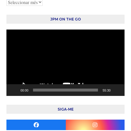
Arquivo
JPM ON THE GO
Reprodutor
de
vídeo
00:00
55:30
SIGA-ME
Facebook
Instagram