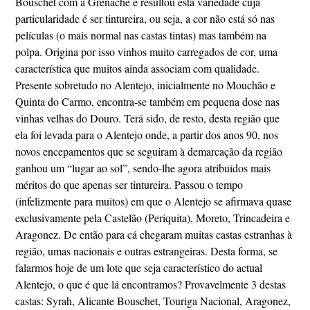
Bouschet com a Grenache e resultou esta variedade cuja
particularidade é ser tintureira, ou seja, a cor não está só nas
películas (o mais normal nas castas tintas) mas também na
polpa. Origina por isso vinhos muito carregados de cor, uma
característica que muitos ainda associam com qualidade.
Presente sobretudo no Alentejo, inicialmente no Mouchão e
Quinta do Carmo, encontra-se também em pequena dose nas
vinhas velhas do Douro. Terá sido, de resto, desta região que
ela foi levada para o Alentejo onde, a partir dos anos 90, nos
novos encepamentos que se seguiram à demarcação da região
ganhou um “lugar ao sol”, sendo-lhe agora atribuídos mais
méritos do que apenas ser tintureira. Passou o tempo
(infelizmente para muitos) em que o Alentejo se afirmava quase
exclusivamente pela Castelão (Periquita), Moreto, Trincadeira e
Aragonez. De então para cá chegaram muitas castas estranhas à
região, umas nacionais e outras estrangeiras. Desta forma, se
falarmos hoje de um lote que seja característico do actual
Alentejo, o que é que lá encontramos? Provavelmente 3 destas
castas: Syrah, Alicante Bouschet, Touriga Nacional, Aragonez,