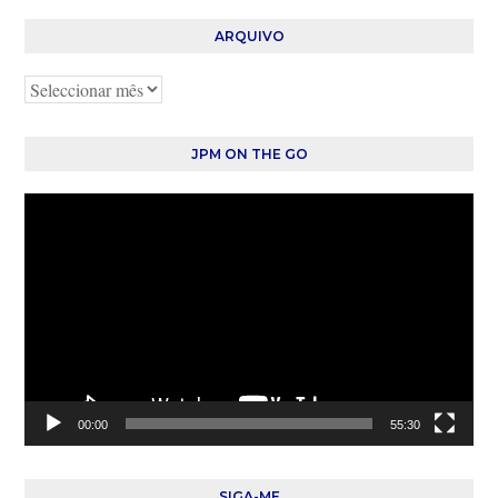
ARQUIVO
Arquivo
JPM ON THE GO
Reprodutor
de
vídeo
00:00
55:30
SIGA-ME