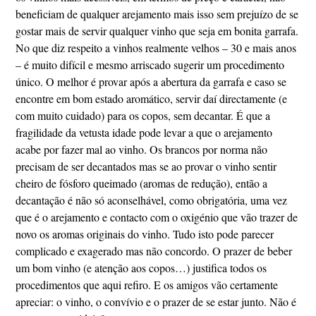
beneficiam de qualquer arejamento mais isso sem prejuízo de se
gostar mais de servir qualquer vinho que seja em bonita garrafa.
No que diz respeito a vinhos realmente velhos – 30 e mais anos
– é muito difícil e mesmo arriscado sugerir um procedimento
único. O melhor é provar após a abertura da garrafa e caso se
encontre em bom estado aromático, servir daí directamente (e
com muito cuidado) para os copos, sem decantar. É que a
fragilidade da vetusta idade pode levar a que o arejamento
acabe por fazer mal ao vinho. Os brancos por norma não
precisam de ser decantados mas se ao provar o vinho sentir
cheiro de fósforo queimado (aromas de redução), então a
decantação é não só aconselhável, como obrigatória, uma vez
que é o arejamento e contacto com o oxigénio que vão trazer de
novo os aromas originais do vinho. Tudo isto pode parecer
complicado e exagerado mas não concordo. O prazer de beber
um bom vinho (e atenção aos copos…) justifica todos os
procedimentos que aqui refiro. E os amigos vão certamente
apreciar: o vinho, o convívio e o prazer de se estar junto. Não é