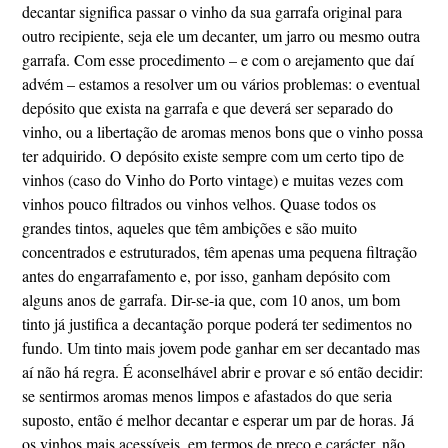
decantar significa passar o vinho da sua garrafa original para
outro recipiente, seja ele um decanter, um jarro ou mesmo outra
garrafa. Com esse procedimento – e com o arejamento que daí
advém – estamos a resolver um ou vários problemas: o eventual
depósito que exista na garrafa e que deverá ser separado do
vinho, ou a libertação de aromas menos bons que o vinho possa
ter adquirido. O depósito existe sempre com um certo tipo de
vinhos (caso do Vinho do Porto vintage) e muitas vezes com
vinhos pouco filtrados ou vinhos velhos. Quase todos os
grandes tintos, aqueles que têm ambições e são muito
concentrados e estruturados, têm apenas uma pequena filtração
antes do engarrafamento e, por isso, ganham depósito com
alguns anos de garrafa. Dir-se-ia que, com 10 anos, um bom
tinto já justifica a decantação porque poderá ter sedimentos no
fundo. Um tinto mais jovem pode ganhar em ser decantado mas
aí não há regra. É aconselhável abrir e provar e só então decidir:
se sentirmos aromas menos limpos e afastados do que seria
suposto, então é melhor decantar e esperar um par de horas. Já
os vinhos mais acessíveis, em termos de preço e carácter, não