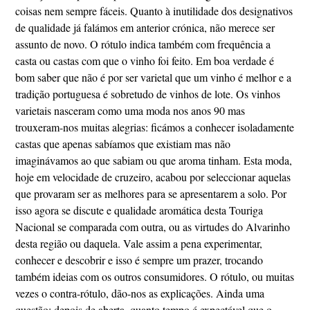
coisas nem sempre fáceis. Quanto à inutilidade dos designativos
de qualidade já falámos em anterior crónica, não merece ser
assunto de novo. O rótulo indica também com frequência a
casta ou castas com que o vinho foi feito. Em boa verdade é
bom saber que não é por ser varietal que um vinho é melhor e a
tradição portuguesa é sobretudo de vinhos de lote. Os vinhos
varietais nasceram como uma moda nos anos 90 mas
trouxeram-nos muitas alegrias: ficámos a conhecer isoladamente
castas que apenas sabíamos que existiam mas não
imaginávamos ao que sabiam ou que aroma tinham. Esta moda,
hoje em velocidade de cruzeiro, acabou por seleccionar aquelas
que provaram ser as melhores para se apresentarem a solo. Por
isso agora se discute e qualidade aromática desta Touriga
Nacional se comparada com outra, ou as virtudes do Alvarinho
desta região ou daquela. Vale assim a pena experimentar,
conhecer e descobrir e isso é sempre um prazer, trocando
também ideias com os outros consumidores. O rótulo, ou muitas
vezes o contra-rótulo, dão-nos as explicações. Ainda uma
questão: depois de aberta, quanto tempo é expectável que o