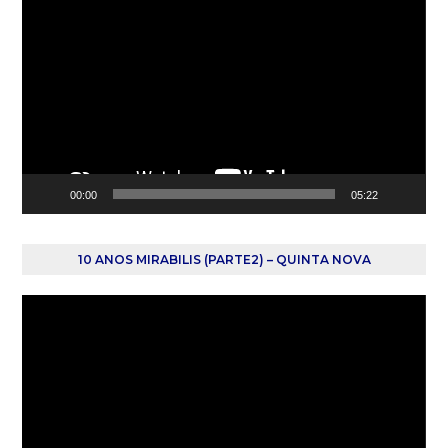
de
vídeo
00:00
05:22
10 ANOS MIRABILIS (PARTE2) – QUINTA NOVA
Reprodutor
de
vídeo